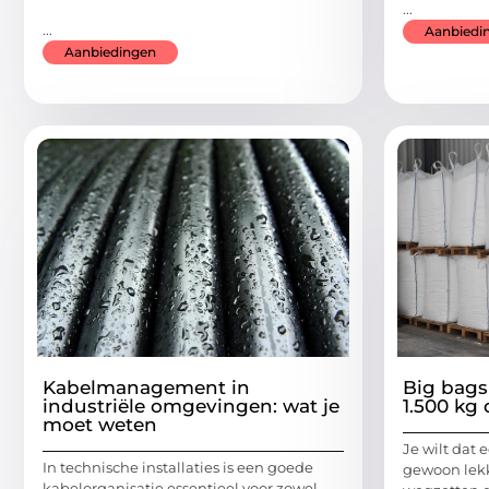
...
...
Aanbiedi
Aanbiedingen
Kabelmanagement in
Big bags 
industriële omgevingen: wat je
1.500 kg
moet weten
Je wilt dat 
In technische installaties is een goede
gewoon lekk
kabelorganisatie essentieel voor zowel