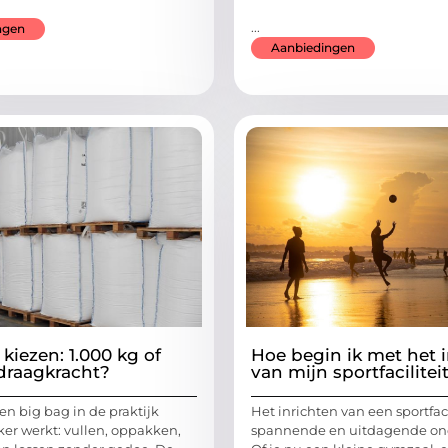
...
ngen
Aanbiedingen
kiezen: 1.000 kg of
Hoe begin ik met het 
 draagkracht?
van mijn sportfacilitei
een big bag in de praktijk
Het inrichten van een sportfaci
er werkt: vullen, oppakken,
spannende en uitdagende o