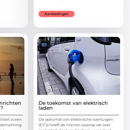
...
Aanbiedingen
inrichten
De toekomst van elektrisch
t?
laden
liteit is een
De opkomst van elektrische voertuigen
nderneming.
(EV’s) heeft de manier waarop we over