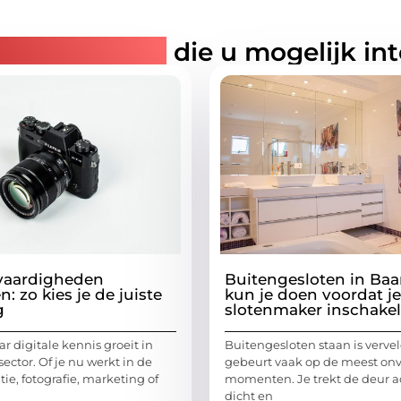
rde artikelen
die u mogelijk in
 vaardigheden
Buitengesloten in Baa
n: zo kies je de juiste
kun je doen voordat j
g
slotenmaker inschakel
r digitale kennis groeit in
Buitengesloten staan is verve
sector. Of je nu werkt in de
gebeurt vaak op de meest on
e, fotografie, marketing of
momenten. Je trekt de deur ac
dicht en