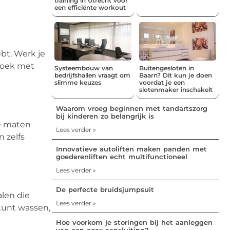
training in Utrecht voor
een efficiënte workout
bt. Werk je
broek met
Systeembouw van
Buitengesloten in
bedrijfshallen vraagt om
Baarn? Dit kun je doen
slimme keuzes
voordat je een
slotenmaker inschakelt
Waarom vroeg beginnen met tandartszorg
bij kinderen zo belangrijk is
je maten
Lees verder »
 zelfs
Innovatieve autoliften maken panden met
goederenliften echt multifunctioneel
Lees verder »
De perfecte bruidsjumpsuit
alen die
Lees verder »
kunt wassen,
Hoe voorkom je storingen bij het aanleggen
van een coax aansluiting?