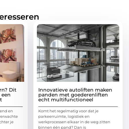
teresseren
rn? Dit
Innovatieve autoliften maken
e een
panden met goederenliften
t
echt multifunctioneel
lend en
Komt het regelmatig voor dat je
verwachte
parkeerruimte, logistiek en
hter je
werkprocessen elkaar in de weg zitten
binnen één pand? Dan is