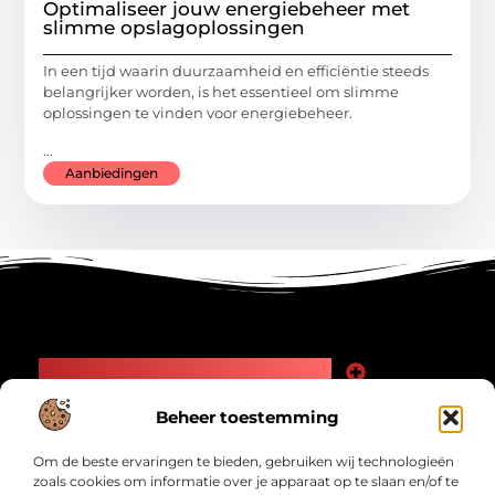
Optimaliseer jouw energiebeheer met
slimme opslagoplossingen
In een tijd waarin duurzaamheid en efficiëntie steeds
belangrijker worden, is het essentieel om slimme
oplossingen te vinden voor energiebeheer.
...
Aanbiedingen
Main Links
Goede Backlinks: Jouw Weg naar Meer Zichtbaarheid en Autoriteit
Geld Verdienen Internet: Zo Maak Jij Online Inkomsten
Beheer toestemming
Bericht categorie
Om de beste ervaringen te bieden, gebruiken wij technologieën
zoals cookies om informatie over je apparaat op te slaan en/of te