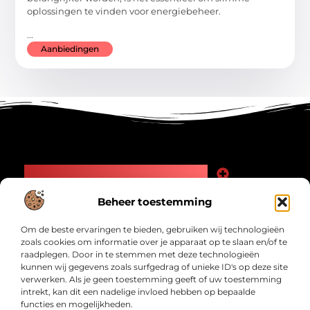
oplossingen te vinden voor energiebeheer.
...
Aanbiedingen
Main Links
Goede Backlinks: Jouw Weg naar Meer Zichtbaarheid en Autoriteit
Geld Verdienen Internet: Zo Maak Jij Online Inkomsten
Beheer toestemming
Bericht categorie
Om de beste ervaringen te bieden, gebruiken wij technologieën
zoals cookies om informatie over je apparaat op te slaan en/of te
raadplegen. Door in te stemmen met deze technologieën
kunnen wij gegevens zoals surfgedrag of unieke ID's op deze site
verwerken. Als je geen toestemming geeft of uw toestemming
intrekt, kan dit een nadelige invloed hebben op bepaalde
functies en mogelijkheden.