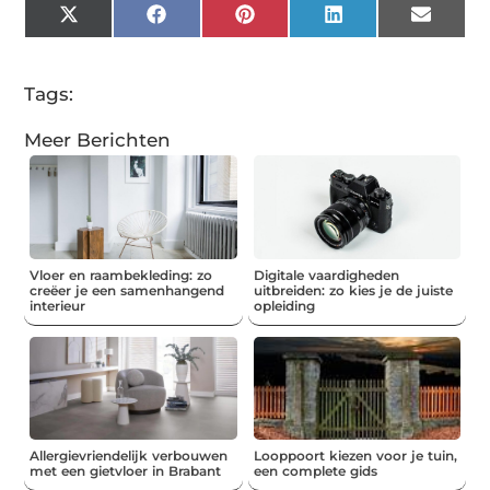
X
Facebook
Pinterest
LinkedIn
Email
(Twitter)
Tags:
Meer Berichten
Vloer en raambekleding: zo
Digitale vaardigheden
creëer je een samenhangend
uitbreiden: zo kies je de juiste
interieur
opleiding
Allergievriendelijk verbouwen
Looppoort kiezen voor je tuin,
met een gietvloer in Brabant
een complete gids