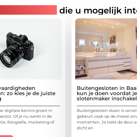
rde artikelen
die u mogelijk in
 vaardigheden
Buitengesloten in Baa
n: zo kies je de juiste
kun je doen voordat j
g
slotenmaker inschakel
r digitale kennis groeit in
Buitengesloten staan is verve
sector. Of je nu werkt in de
gebeurt vaak op de meest on
e, fotografie, marketing of
momenten. Je trekt de deur ac
dicht en