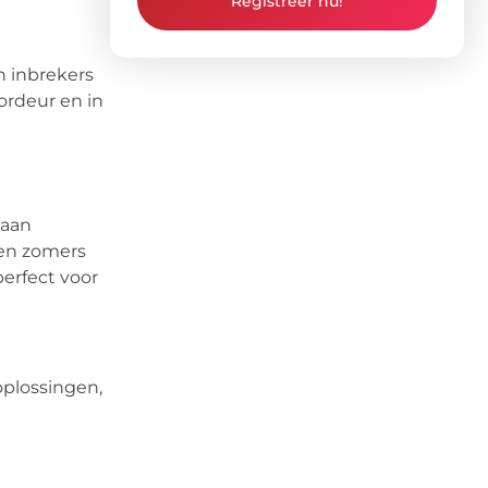
Registreer nu!
n inbrekers
oordeur en in
 aan
 een zomers
perfect voor
oplossingen,