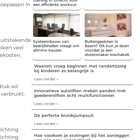
training in Utrecht voor
toepassen in
een efficiënte workout
n uitstekende
Systeembouw van
Buitengesloten in
bedrijfshallen vraagt om
Baarn? Dit kun je doen
uiken veel
slimme keuzes
voordat je een
iekosten,
slotenmaker inschakelt
Waarom vroeg beginnen met tandartszorg
bij kinderen zo belangrijk is
Lees verder »
druk wil
Innovatieve autoliften maken panden met
 verbruikt.
goederenliften echt multifunctioneel
Lees verder »
De perfecte bruidsjumpsuit
Lees verder »
lichting
Hoe voorkom je storingen bij het aanleggen
lichting
van een coax aansluiting?