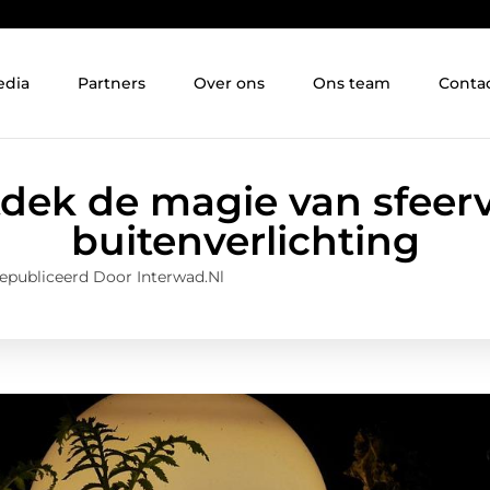
edia
Partners
Over ons
Ons team
Conta
dek de magie van sfeerv
buitenverlichting
epubliceerd Door Interwad.nl