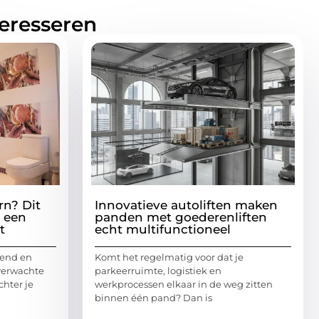
teresseren
rn? Dit
Innovatieve autoliften maken
e een
panden met goederenliften
t
echt multifunctioneel
lend en
Komt het regelmatig voor dat je
verwachte
parkeerruimte, logistiek en
hter je
werkprocessen elkaar in de weg zitten
binnen één pand? Dan is