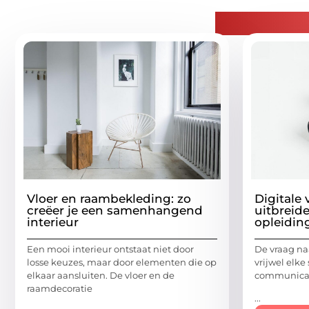
Gerelatee
Vloer en raambekleding: zo
Digitale
creëer je een samenhangend
uitbreide
interieur
opleidin
Een mooi interieur ontstaat niet door
De vraag naa
losse keuzes, maar door elementen die op
vrijwel elke 
elkaar aansluiten. De vloer en de
communicati
raamdecoratie
...