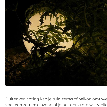
Buitenverlichting kan je tuin, terras of balkon omtov
voor een zomerse avond of je buitenruimte wilt verlich