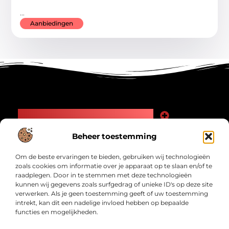
...
Aanbiedingen
Main Links
Goede Backlinks: Jouw Weg naar Meer Zichtbaarheid en Autoriteit
Geld Verdienen Internet: Zo Maak Jij Online Inkomsten
Beheer toestemming
Bericht categorie
Om de beste ervaringen te bieden, gebruiken wij technologieën
zoals cookies om informatie over je apparaat op te slaan en/of te
raadplegen. Door in te stemmen met deze technologieën
kunnen wij gegevens zoals surfgedrag of unieke ID's op deze site
verwerken. Als je geen toestemming geeft of uw toestemming
intrekt, kan dit een nadelige invloed hebben op bepaalde
functies en mogelijkheden.
Interwad.nl – Jouw bron van inspirerende
verhalen.