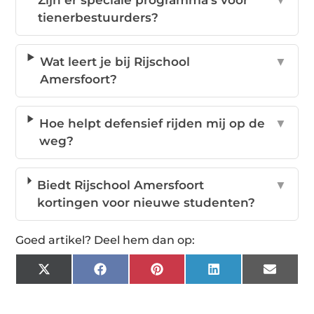
Zijn er speciale programma's voor
▼
tienerbestuurders?
Wat leert je bij Rijschool
▼
Amersfoort?
Hoe helpt defensief rijden mij op de
▼
weg?
Biedt Rijschool Amersfoort
▼
kortingen voor nieuwe studenten?
Goed artikel? Deel hem dan op:
X
Facebook
Pinterest
LinkedIn
Email
(Twitter)