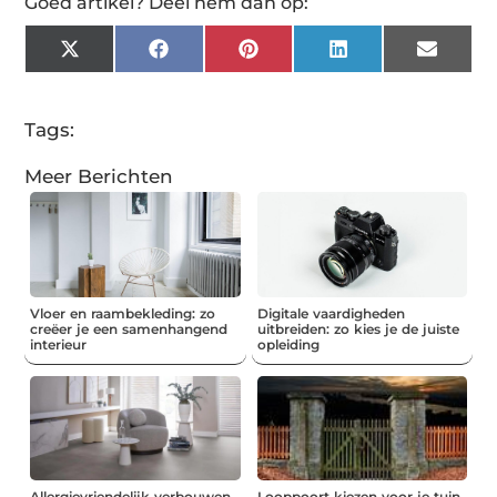
Goed artikel? Deel hem dan op:
X
Facebook
Pinterest
LinkedIn
Email
(Twitter)
Tags:
Meer Berichten
Vloer en raambekleding: zo
Digitale vaardigheden
creëer je een samenhangend
uitbreiden: zo kies je de juiste
interieur
opleiding
Allergievriendelijk verbouwen
Looppoort kiezen voor je tuin,