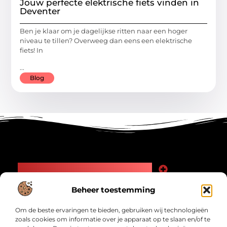
Jouw perfecte elektrische fiets vinden in
Deventer
Ben je klaar om je dagelijkse ritten naar een hoger
niveau te tillen? Overweeg dan eens een elektrische
fiets! In
...
Blog
Main Links
Goede Backlinks: Jouw Weg naar Meer Zichtbaarheid en Autoriteit
Geld Verdienen Internet: Zo Maak Jij Online Inkomsten
Beheer toestemming
Bericht categorie
Om de beste ervaringen te bieden, gebruiken wij technologieën
zoals cookies om informatie over je apparaat op te slaan en/of te