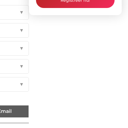
Registreer nu!
▼
▼
▼
▼
▼
Email