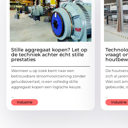
Stille aggregaat kopen? Let op
Technolo
de techniek achter écht stille
vraagt om
prestaties
houtbew
Wanneer u op zoek bent naar een
De houtverw
betrouwbare stroomvoorziening zonder
zich al jare
geluidsoverlast, is een volledig stille
Wat ooit am
aggregaat kopen een logische keuze.
gebeurde, i
...
...
Industrie
Industrie