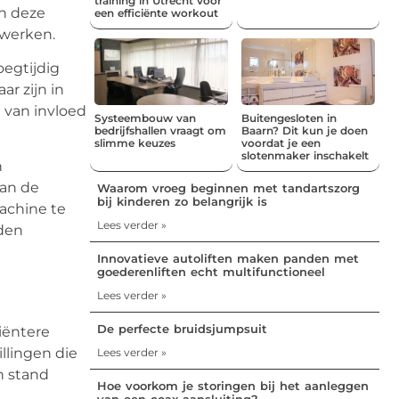
training in Utrecht voor
an deze
een efficiënte workout
werken.
egtijdig
ar zijn in
 van invloed
Systeembouw van
Buitengesloten in
bedrijfshallen vraagt om
Baarn? Dit kun je doen
slimme keuzes
voordat je een
slotenmaker inschakelt
n
van de
Waarom vroeg beginnen met tandartszorg
bij kinderen zo belangrijk is
achine te
Lees verder »
den
Innovatieve autoliften maken panden met
goederenliften echt multifunctioneel
Lees verder »
De perfecte bruidsjumpsuit
iëntere
llingen die
Lees verder »
n stand
Hoe voorkom je storingen bij het aanleggen
van een coax aansluiting?