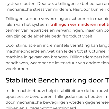
systeemfouten. Door deze trillingen te beheersen e
mechanische stress verminderen. Hierdoor kunnen
Trillingen kunnen vervorming en scheuren in machin
falen van het systeem,
trillingen verminderen met t
termen van reparaties en vervangingen, maar kan o
kan zijn op de algehele bedrijfsproductiviteit.
Door stimulatie en incrementele verhitting kan langd
machineonderdelen, wat kan leiden tot structurele int
machine in gevaar kan brengen. Trillingsdempers hel
handhaven, waardoor de levensduur van onderdele
voorkomen.
Stabiliteit Benchmarking door 
In de machinebouw helpt stabiliteit om de betrouwb
operaties te bevorderen. Trillingsdempers houden ma
door mechanische bewegingen worden gegenereerd, 
blijven en slijtage wordt verminderd.