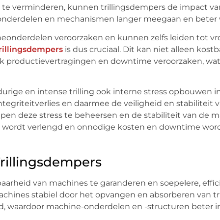
n te verminderen, kunnen trillingsdempers de impact v
 onderdelen en mechanismen langer meegaan en beter 
eonderdelen veroorzaken en kunnen zelfs leiden tot vro
rillingsdempers
is dus cruciaal. Dit kan niet alleen kostba
ok productievertragingen en downtime veroorzaken, wat
urige en intense trilling ook interne stress opbouwen i
egriteitverlies en daarmee de veiligheid en stabiliteit 
pen deze stress te beheersen en de stabiliteit van de m
n wordt verlengd en onnodige kosten en downtime wor
Trillingsdempers
aarheid van machines te garanderen en soepelere, effic
chines stabiel door het opvangen en absorberen van tri
waardoor machine-onderdelen en -structuren beter i