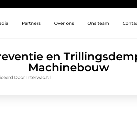
edia
Partners
Over ons
Ons team
Conta
eventie en Trillingsdemp
Machinebouw
iceerd Door Interwad.nl