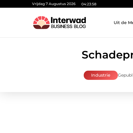
Vrijdag 7 Augustus 2026
04:23:59
Uit de M
Schadepr
Industrie
Gepubl