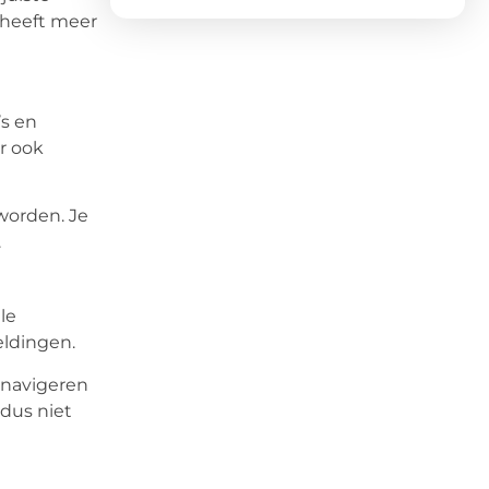
 heeft meer
’s en
r ook
worden. Je
.
le
eldingen.
 navigeren
 dus niet