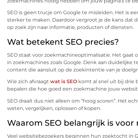
zoekmachines nodig hebben om jouw pagina’s te be
SEO is geen trucje om Google te misleiden. Het is ee
sterker te maken. Daardoor vergroot je de kans dat 
op zoek zijn naar informatie, producten of diensten.
Wat betekent SEO precies?
SEO staat voor zoekmachineoptimalisatie. Het gaat 
in zoekmachines zoals Google. Denk aan duidelijke tek
content die aansluit op de zoekintentie van je doelg
Wie zich afvraagt
wat is SEO
komt al snel uit bij dri
bepalen die hoe goed een zoekmachine jouw website
SEO draait dus niet alleen om “hoog scoren”. Het ech
weten, vergelijken, oplossen of kopen.
Waarom SEO belangrijk is voor
Veel websitebezoekers beginnen hun zoektocht in Go