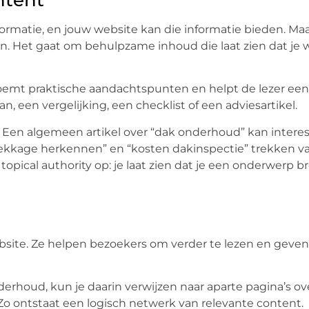
ormatie, en jouw website kan die informatie bieden. Ma
 Het gaat om behulpzame inhoud die laat zien dat je w
noemt praktische aandachtspunten en helpt de lezer ee
n, een vergelijking, een checklist of een adviesartikel.
Een algemeen artikel over “dak onderhoud” kan interess
lekkage herkennen” en “kosten dakinspectie” trekken v
pical authority op: je laat zien dat je een onderwerp b
website. Ze helpen bezoekers om verder te lezen en geven
derhoud, kun je daarin verwijzen naar aparte pagina’s ov
o ontstaat een logisch netwerk van relevante content.