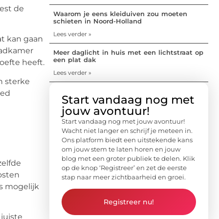
iest de
Waarom je eens kleiduiven zou moeten
schieten in Noord-Holland
Lees verder »
at kan gaan
badkamer
Meer daglicht in huis met een lichtstraat op
een plat dak
oefte heeft.
Lees verder »
n sterke
oed
Start vandaag nog met
jouw avontuur!
Start vandaag nog met jouw avontuur!
Wacht niet langer en schrijf je meteen in.
Ons platform biedt een uitstekende kans
om jouw stem te laten horen en jouw
blog met een groter publiek te delen. Klik
zelfde
op de knop ‘Registreer’ en zet de eerste
kosten
stap naar meer zichtbaarheid en groei.
is mogelijk
Registreer nu!
juiste