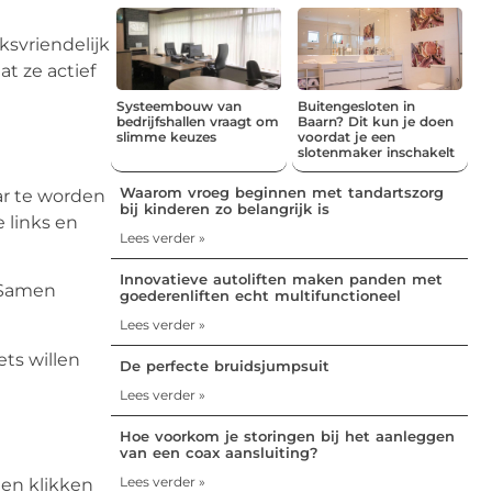
ksvriendelijk
t ze actief
Systeembouw van
Buitengesloten in
bedrijfshallen vraagt om
Baarn? Dit kun je doen
slimme keuzes
voordat je een
slotenmaker inschakelt
Waarom vroeg beginnen met tandartszorg
ar te worden
bij kinderen zo belangrijk is
 links en
Lees verder »
Innovatieve autoliften maken panden met
. Samen
goederenliften echt multifunctioneel
Lees verder »
ets willen
De perfecte bruidsjumpsuit
Lees verder »
Hoe voorkom je storingen bij het aanleggen
van een coax aansluiting?
Lees verder »
 en klikken