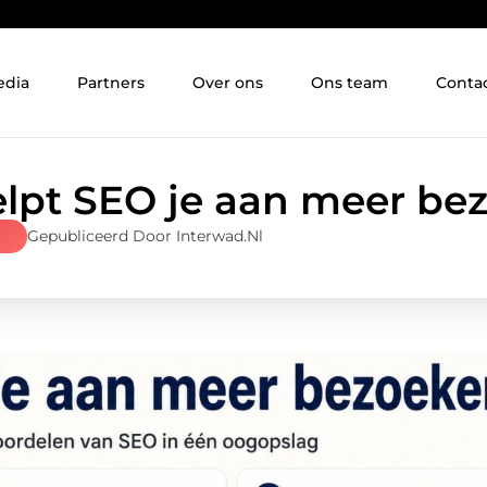
edia
Partners
Over ons
Ons team
Conta
lpt SEO je aan meer be
Gepubliceerd Door Interwad.nl