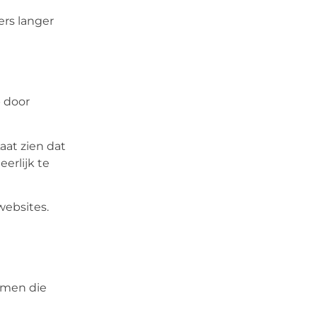
ers langer
p door
aat zien dat
erlijk te
websites.
emen die