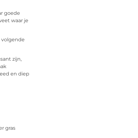
ar goede
eet waar je
n volgende
ant zijn,
aak
reed en diep
er gras