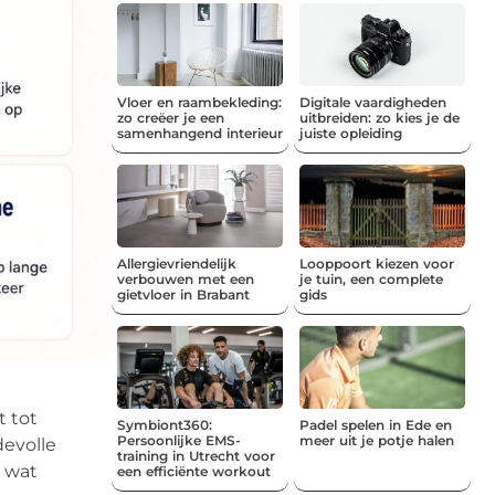
Vloer en raambekleding:
Digitale vaardigheden
zo creëer je een
uitbreiden: zo kies je de
samenhangend interieur
juiste opleiding
Allergievriendelijk
Looppoort kiezen voor
verbouwen met een
je tuin, een complete
gietvloer in Brabant
gids
t tot
Symbiont360:
Padel spelen in Ede en
Persoonlijke EMS-
meer uit je potje halen
devolle
training in Utrecht voor
p wat
een efficiënte workout