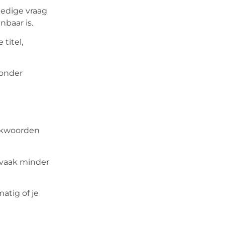
ledige vraag
nbaar is.
titel,
zonder
oekwoorden
t vaak minder
atig of je