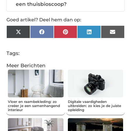
een thuisbioscoop?
Goed artikel? Deel hem dan op:
X
Facebook
Pinterest
LinkedIn
Email
(Twitter)
Tags:
Meer Berichten
Vloer en raambekleding: zo
Digitale vaardigheden
creëer je een samenhangend
uitbreiden: zo kies je de juiste
interieur
opleiding