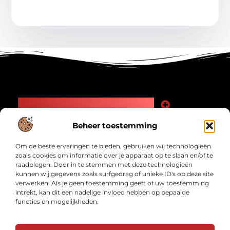
Main Links
Goede Backlinks: Jouw Weg naar Meer Zichtbaarheid en Autoriteit
Geld Verdienen Internet: Zo Maak Jij Online Inkomsten
Beheer toestemming
Bericht categorie
Om de beste ervaringen te bieden, gebruiken wij technologieën
zoals cookies om informatie over je apparaat op te slaan en/of te
raadplegen. Door in te stemmen met deze technologieën
kunnen wij gegevens zoals surfgedrag of unieke ID's op deze site
verwerken. Als je geen toestemming geeft of uw toestemming
intrekt, kan dit een nadelige invloed hebben op bepaalde
functies en mogelijkheden.
Interwad.nl – Jouw bron van inspirerende
verhalen.
Ontdek blogs en artikelen over alles wat het dagelijks leven interessant