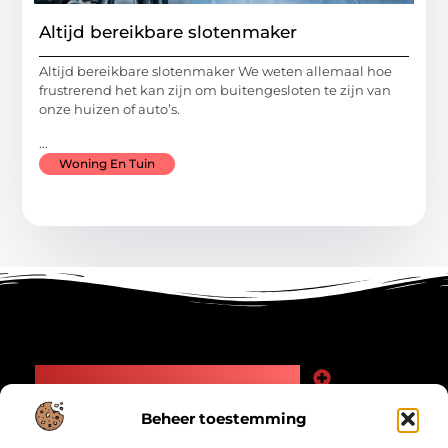
Altijd bereikbare slotenmaker
Altijd bereikbare slotenmaker We weten allemaal hoe
frustrerend het kan zijn om buitengesloten te zijn van
onze huizen of auto’s.
...
Woning En Tuin
Main Links
Goede Backlinks: Jouw Weg naar Meer Zichtbaarheid en Autoriteit
Geld Verdienen Internet: Zo Maak Jij Online Inkomsten
Beheer toestemming
Bericht categorie