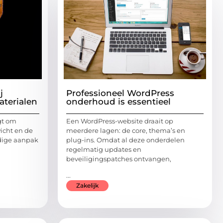
j
Professioneel WordPress
terialen
onderhoud is essentieel
gt om
Een WordPress-website draait op
wicht en de
meerdere lagen: de core, thema’s en
dige aanpak
plug-ins. Omdat al deze onderdelen
regelmatig updates en
beveiligingspatches ontvangen,
...
Zakelijk