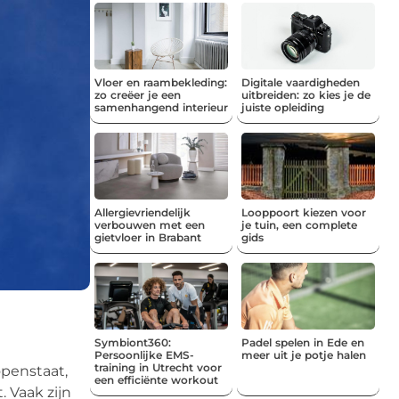
Vloer en raambekleding:
Digitale vaardigheden
zo creëer je een
uitbreiden: zo kies je de
samenhangend interieur
juiste opleiding
Allergievriendelijk
Looppoort kiezen voor
verbouwen met een
je tuin, een complete
gietvloer in Brabant
gids
Symbiont360:
Padel spelen in Ede en
Persoonlijke EMS-
meer uit je potje halen
training in Utrecht voor
openstaat,
een efficiënte workout
 Vaak zijn