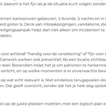
ist daarom is het fijn als je de situatie kunt volgen zonde
innen kantooruren gebeuren. ’s Avonds, ’s nachts en in
eid groter is. Denk aan inbraakpogingen, vandalisme, die
ligingsaanpak helpt dan niet alleen om incidenten te r
ndelen.
oor achteraf: “handig voor de verzekering” of “fijn voor
 Camera’s werken ook preventief. Als een locatie zichtbaa
r doel. Bovendien helpt het je om patronen te herkenne
t verlicht, en op welke momenten is er onverwachte be
op wat echt relevant is. Niet eindeloos terugspoelen do
en. Dat geeft overzicht, zonder dat het je hele dag opslok
 op de juiste plekken inzetten, met een logisch plan er