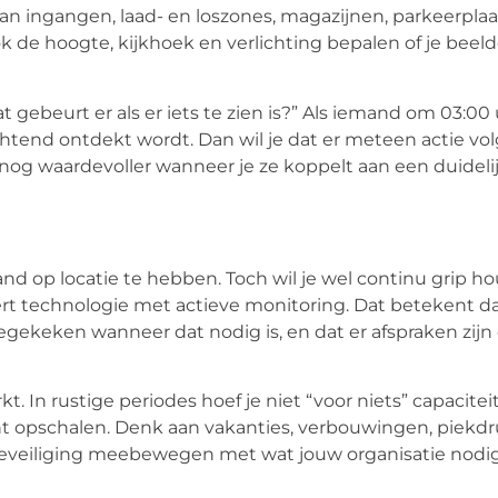
aan ingangen, laad- en loszones, magazijnen, parkeerplaa
k de hoogte, kijkhoek en verlichting bepalen of je beel
 gebeurt er als er iets te zien is?” Als iemand om 03:00
htend ontdekt wordt. Dan wil je dat er meteen actie vol
 nog waardevoller wanneer je ze koppelt aan een duideli
and op locatie te hebben. Toch wil je wel continu grip h
rt technologie met actieve monitoring. Dat betekent da
ekeken wanneer dat nodig is, en dat er afspraken zijn 
. In rustige periodes hoef je niet “voor niets” capaciteit
kunt opschalen. Denk aan vakanties, verbouwingen, piekd
t beveiliging meebewegen met wat jouw organisatie nodig