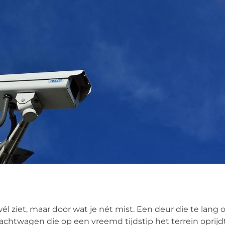
wél ziet, maar door wat je nét mist. Een deur die te lang 
htwagen die op een vreemd tijdstip het terrein oprijdt.