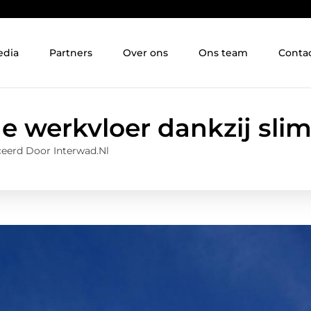
edia
Partners
Over ons
Ons team
Conta
e werkvloer dankzij sli
eerd Door Interwad.nl