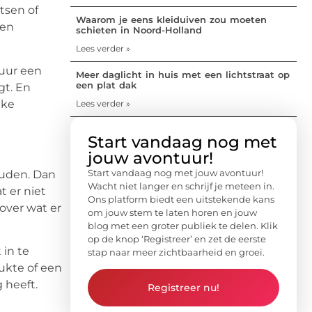
tsen of
Waarom je eens kleiduiven zou moeten
den
schieten in Noord-Holland
Lees verder »
 uur een
Meer daglicht in huis met een lichtstraat op
een plat dak
gt. En
jke
Lees verder »
Start vandaag nog met
jouw avontuur!
Start vandaag nog met jouw avontuur!
ouden. Dan
Wacht niet langer en schrijf je meteen in.
t er niet
Ons platform biedt een uitstekende kans
over wat er
om jouw stem te laten horen en jouw
blog met een groter publiek te delen. Klik
op de knop ‘Registreer’ en zet de eerste
 in te
stap naar meer zichtbaarheid en groei.
rukte of een
 heeft.
Registreer nu!