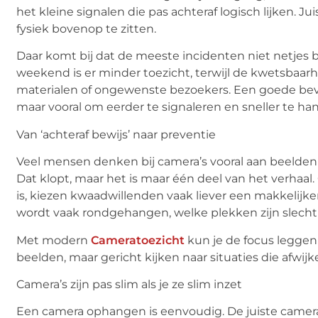
het kleine signalen die pas achteraf logisch lijken. Ju
fysiek bovenop te zitten.
Daar komt bij dat de meeste incidenten niet netjes b
weekend is er minder toezicht, terwijl de kwetsbaarh
materialen of ongewenste bezoekers. Een goede bevei
maar vooral om eerder te signaleren en sneller te ha
Van ‘achteraf bewijs’ naar preventie
Veel mensen denken bij camera’s vooral aan beelden v
Dat klopt, maar het is maar één deel van het verhaal.
is, kiezen
kwaadwillenden
vaak liever een makkelijke
wordt vaak rondgehangen, welke plekken zijn slech
Met modern
Cameratoezicht
kun je de focus leggen 
beelden, maar gericht kijken naar situaties die afwijk
Camera’s zijn pas slim als je ze slim inzet
Een camera ophangen is eenvoudig. De juiste camera’s