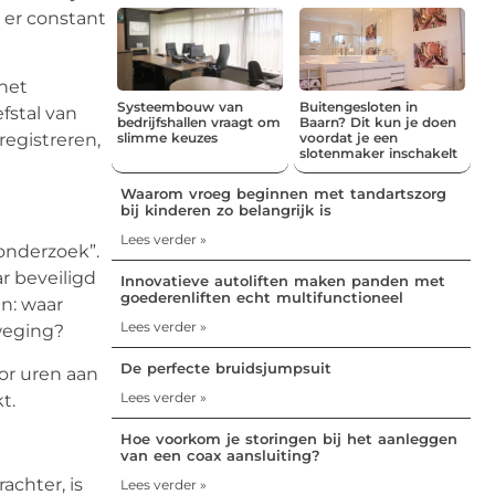
r er constant
 het
Systeembouw van
Buitengesloten in
fstal van
bedrijfshallen vraagt om
Baarn? Dit kun je doen
slimme keuzes
voordat je een
egistreren,
slotenmaker inschakelt
Waarom vroeg beginnen met tandartszorg
bij kinderen zo belangrijk is
Lees verder »
 onderzoek”.
r beveiligd
Innovatieve autoliften maken panden met
goederenliften echt multifunctioneel
n: waar
Lees verder »
weging?
De perfecte bruidsjumpsuit
or uren aan
Lees verder »
t.
Hoe voorkom je storingen bij het aanleggen
van een coax aansluiting?
achter, is
Lees verder »