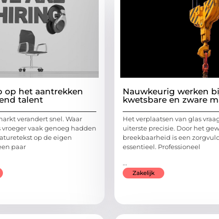
p op het aantrekken
Nauwkeurig werken bi
end talent
kwetsbare en zware ma
arkt verandert snel. Waar
Het verplaatsen van glas vraa
s vroeger vaak genoeg hadden
uiterste precisie. Door het ge
aturetekst op de eigen
breekbaarheid is een zorgvul
een paar
essentieel. Professioneel
...
Zakelijk