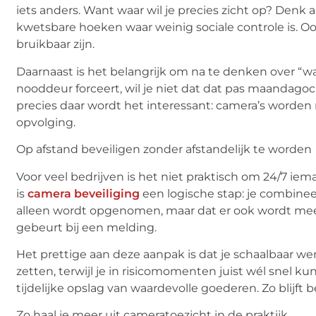
iets anders. Want waar wil je precies zicht op? Denk 
kwetsbare hoeken waar weinig sociale controle is. Oo
bruikbaar zijn.
Daarnaast is het belangrijk om na te denken over “wat
nooddeur forceert, wil je niet dat dat pas maandagoc
precies daar wordt het interessant: camera’s worden
opvolging.
Op afstand beveiligen zonder afstandelijk te worden
Voor veel bedrijven is het niet praktisch om 24/7 iem
is
camera beveiliging
een logische stap: je combinee
alleen wordt opgenomen, maar dat er ook wordt meeg
gebeurt bij een melding.
Het prettige aan deze aanpak is dat je schaalbaar werkt
zetten, terwijl je in risicomomenten juist wél snel 
tijdelijke opslag van waardevolle goederen. Zo blijf
Zo haal je meer uit cameratoezicht in de praktijk