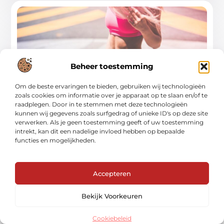
Beheer toestemming
Om de beste ervaringen te bieden, gebruiken wij technologieën
zoals cookies om informatie over je apparaat op te slaan en/of te
raadplegen. Door in te stemmen met deze technologieën
kunnen wij gegevens zoals surfgedrag of unieke ID's op deze site
Voorkom roodheid en irritatie tijdens het
verwerken. Als je geen toestemming geeft of uw toestemming
sporten
intrekt, kan dit een nadelige invloed hebben op bepaalde
functies en mogelijkheden.
Sporten is fantastisch voor je lichaam en geest, maar
niets is zo vervelend als die irritante roodheid en
huidirritatie die
Accepteren
...
Aanbiedingen
Bekijk Voorkeuren
Cookiebeleid