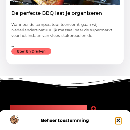
De perfecte BBQ laat je organiseren
Wanneer de temperatuur toeneemt, gaan wij
Nederlanders natuurlijk massaal naar de supermarkt
voor het inslaan van vlees, stokbrood en de
...
Eten En Drinken
Main Links
Goede Backlinks: Jouw Weg naar Meer Zichtbaarheid en Autoriteit
Geld Verdienen Internet: Zo Maak Jij Online Inkomsten
Beheer toestemming
Bericht categorie