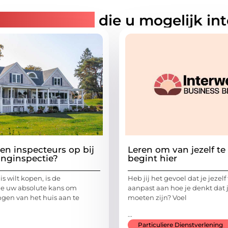
rde artikelen
die u mogelijk in
ten inspecteurs op bij
Leren om van jezelf t
nginspectie?
begint hier
is wilt kopen, is de
Heb jij het gevoel dat je jezelf
ie uw absolute kans om
aanpast aan hoe je denkt dat 
gen van het huis aan te
moeten zijn? Voel
...
Particuliere Dienstverlening