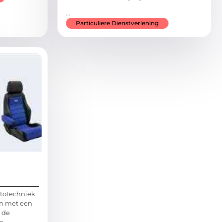
...
Particuliere Dienstverlening
utotechniek
en met een
 de