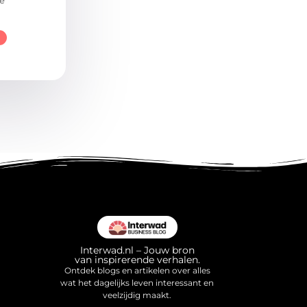
e
Interwad.nl – Jouw bron
van inspirerende verhalen.
Ontdek blogs en artikelen over alles
wat het dagelijks leven interessant en
veelzijdig maakt.