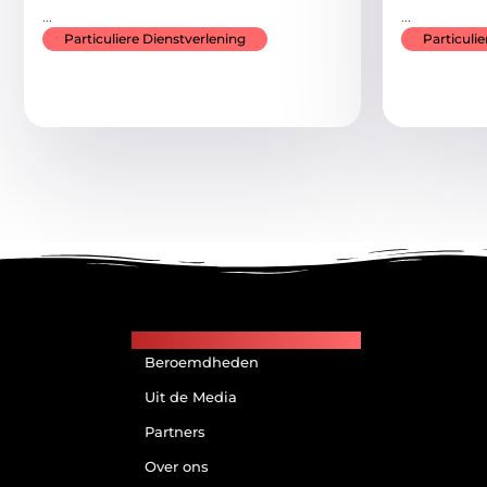
...
...
Particuliere Dienstverlening
Particuli
Main Links
Beroemdheden
Uit de Media
Partners
Over ons