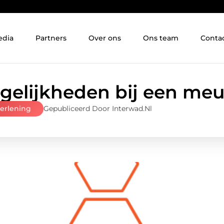
edia
Partners
Over ons
Ons team
Conta
gelijkheden bij een meub
verlening
Gepubliceerd Door Interwad.nl