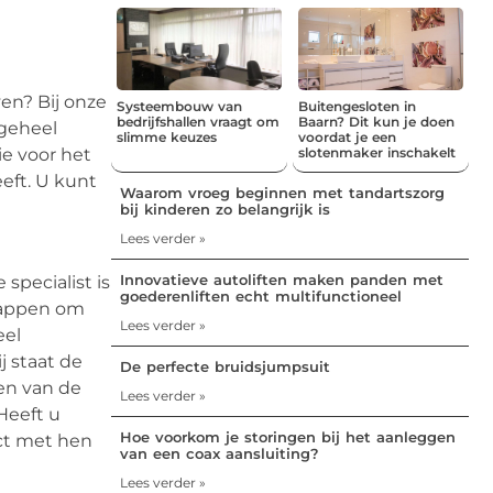
en? Bij onze
Systeembouw van
Buitengesloten in
bedrijfshallen vraagt om
Baarn? Dit kun je doen
 geheel
slimme keuzes
voordat je een
ie voor het
slotenmaker inschakelt
eeft. U kunt
Waarom vroeg beginnen met tandartszorg
bij kinderen zo belangrijk is
Lees verder »
Innovatieve autoliften maken panden met
specialist is
goederenliften echt multifunctioneel
rappen om
Lees verder »
eel
j staat de
De perfecte bruidsjumpsuit
en van de
Lees verder »
Heeft u
Hoe voorkom je storingen bij het aanleggen
act met hen
van een coax aansluiting?
Lees verder »