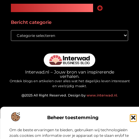
Main Links
Goede Backlinks: Jouw Weg naar Meer Zichtbaarheid en Autoriteit
Geld Verdienen Internet: Zo Maak Jij Online Inkomsten
Bericht categorie
Interwad.nl – Jouw bron van inspirerende
verhalen.
Ontdek blogs en artikelen over alles wat het dagelijks leven interessant
en veelzijdig maakt.
@2025 All Right Reserved. Design by
www.interwad.nl.
Beheer toestemming
Om de beste ervaringen te bieden, gebruiken wij technologieën
zoals cookies om informatie over je apparaat op te slaan en/of te