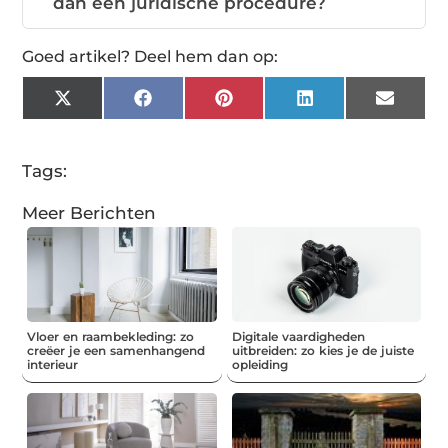
dan een juridische procedure?
Goed artikel? Deel hem dan op:
X
Facebook
Pinterest
LinkedIn
Email
(Twitter)
Tags:
Meer Berichten
Vloer en raambekleding: zo
Digitale vaardigheden
creëer je een samenhangend
uitbreiden: zo kies je de juiste
interieur
opleiding