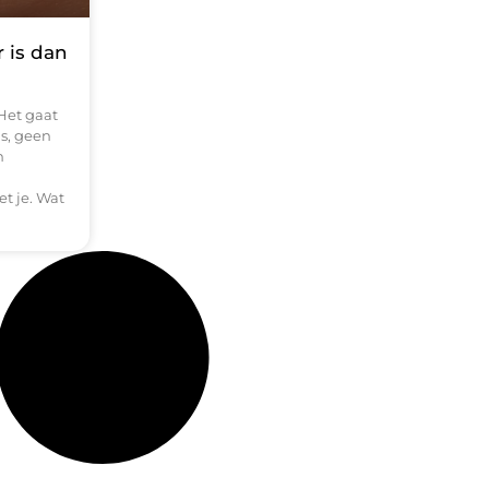
 is dan
Het gaat
s, geen
n
et je. Wat