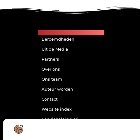
Main Links
Beroemdheden
Uit de Media
Partners
Over ons
Ons team
Auteur worden
Contact
Website index
Cookiebeleid (EU)
Goede Backlinks:
Jouw Weg naar
Meer Zichtbaarheid
en Autoriteit