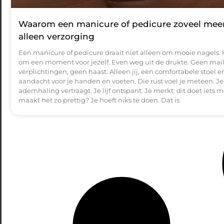
Waarom een manicure of pedicure zoveel meer
alleen verzorging
Een manicure of pedicure draait niet alleen om mooie nagels. 
om een moment voor jezelf. Even weg uit de drukte. Geen mail
verplichtingen, geen haast. Alleen jij, een comfortabele stoel e
aandacht voor je handen en voeten. Die rust voel je meteen. Je
ademhaling vertraagt. Je lijf ontspant. Je merkt: dit doet iets m
maakt het zo prettig? Je hoeft niks te doen. Dat is