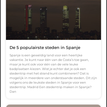
De 5 populairste steden in Spanje
Spanje is een geweldig land voor een heerlijke
vakantie. Je kunt naar één van de Costa’s toe gaan,
maar je kunt ook voor één van de vele leuke
badplaatsen kiezen. Wist je echter dat je ook een
stedentrip met het strand kunt combineren? Dat is
mogelijk in meerdere van onderstaande steden. Dít zijn
volgens ons de leukste steden in Spanje voor een
stedentrip. Madrid Een stedentrip maken in Spanje?
Dan