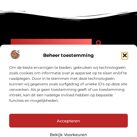
Main Links
Goede Backlinks: Jouw Weg naar Meer Zichtbaarheid en Autoriteit
Geld Verdienen Internet: Zo Maak Jij Online Inkomsten
Beheer toestemming
Bericht categorie
Om de beste ervaringen te bieden, gebruiken wij technologieën
zoals cookies om informatie over je apparaat op te slaan en/of te
raadplegen. Door in te stemmen met deze technologieën
kunnen wij gegevens zoals surfgedrag of unieke ID's op deze site
verwerken. Als je geen toestemming geeft of uw toestemming
intrekt, kan dit een nadelige invloed hebben op bepaalde
functies en mogelijkheden.
Interwad.nl – Jouw bron van inspirerende
verhalen.
Ontdek blogs en artikelen over alles wat het dagelijks leven interessant
en veelzijdig maakt.
Accepteren
@2025 All Right Reserved. Design by
www.interwad.nl.
Bekijk Voorkeuren