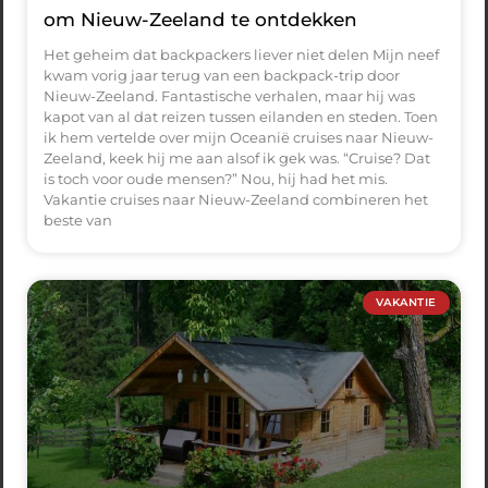
om Nieuw-Zeeland te ontdekken
Het geheim dat backpackers liever niet delen Mijn neef
kwam vorig jaar terug van een backpack-trip door
Nieuw-Zeeland. Fantastische verhalen, maar hij was
kapot van al dat reizen tussen eilanden en steden. Toen
ik hem vertelde over mijn Oceanië cruises naar Nieuw-
Zeeland, keek hij me aan alsof ik gek was. “Cruise? Dat
is toch voor oude mensen?” Nou, hij had het mis.
Vakantie cruises naar Nieuw-Zeeland combineren het
beste van
VAKANTIE