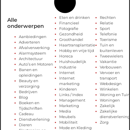
Eten en drinken
Rechten
Alle
Financieel
Relatie
onderwerpen
Fotografie
Sport
Gezondheid
Telefonie
Aanbiedingen
Groothandel
Toerisme
Adverteren
Haartransplantatie
Tuin en
Afvalverwerking
Hobby en vrije tijd
buitenleven
Alarmsysteem
Horeca
Tweewielers
Architectuur
Huishoudelijk
Vakantie
Auto’s en Motoren
Industrie
Verbouwen
Banen en
Internet
Vervoer en
opleidingen
Internet
transport
Beauty en
marketing
Webdesign
verzorging
Kinderen
Winkelen
Bedrijven
Links / Index
Woning en Tuin
Blog
Management
Woningen
Boeken en
Marketing
Zakelijk
Tijdschriften
Media
Zakelijke
Cadeau
Meubels
dienstverlening
Dienstverlening
Mobiliteit
Zorg
Dieren
Mode en Kleding