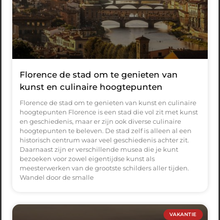
Florence de stad om te genieten van
kunst en culinaire hoogtepunten
Florence de stad om te genieten van kunst en culinaire
hoogtepunten Florence is een stad die vol zit met kunst
en geschiedenis, maar er zijn ook diverse culinaire
hoogtepunten te beleven. De stad zelf is alleen al een
historisch centrum waar veel geschiedenis achter zit.
Daarnaast zijn er verschillende musea die je kunt
bezoeken voor zowel eigentijdse kunst als
meesterwerken van de grootste schilders aller tijden.
Wandel door de smalle
VAKANTIE