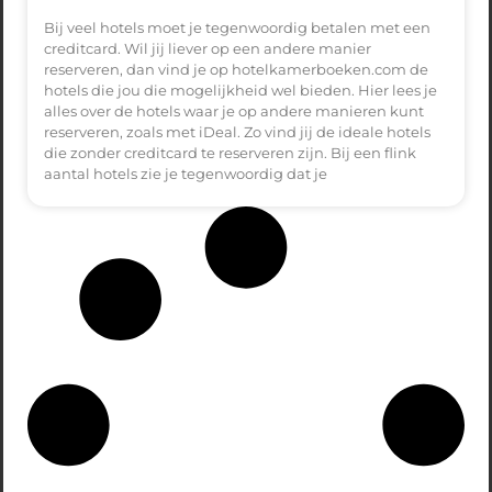
Bij veel hotels moet je tegenwoordig betalen met een
creditcard. Wil jij liever op een andere manier
reserveren, dan vind je op hotelkamerboeken.com de
hotels die jou die mogelijkheid wel bieden. Hier lees je
alles over de hotels waar je op andere manieren kunt
reserveren, zoals met iDeal. Zo vind jij de ideale hotels
die zonder creditcard te reserveren zijn. Bij een flink
aantal hotels zie je tegenwoordig dat je