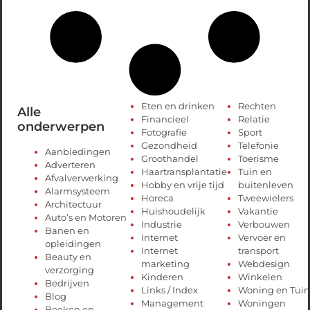
Eten en drinken
Rechten
Alle
Financieel
Relatie
onderwerpen
Fotografie
Sport
Gezondheid
Telefonie
Aanbiedingen
Groothandel
Toerisme
Adverteren
Haartransplantatie
Tuin en
Afvalverwerking
Hobby en vrije tijd
buitenleven
Alarmsysteem
Horeca
Tweewielers
Architectuur
Huishoudelijk
Vakantie
Auto’s en Motoren
Industrie
Verbouwen
Banen en
Internet
Vervoer en
opleidingen
Internet
transport
Beauty en
marketing
Webdesign
verzorging
Kinderen
Winkelen
Bedrijven
Links / Index
Woning en Tuin
Blog
Management
Woningen
Boeken en