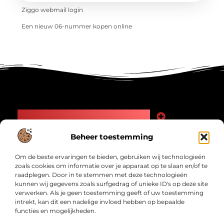
Ziggo webmail login
Een nieuw 06-nummer kopen online
Main Links
Goede Backlinks: Jouw Weg naar Meer Zichtbaarheid en Autoriteit
Geld Verdienen Internet: Zo Maak Jij Online Inkomsten
Beheer toestemming
Bericht categorie
Om de beste ervaringen te bieden, gebruiken wij technologieën
zoals cookies om informatie over je apparaat op te slaan en/of te
raadplegen. Door in te stemmen met deze technologieën
kunnen wij gegevens zoals surfgedrag of unieke ID's op deze site
verwerken. Als je geen toestemming geeft of uw toestemming
intrekt, kan dit een nadelige invloed hebben op bepaalde
functies en mogelijkheden.
Interwad.nl – Jouw bron van inspirerende