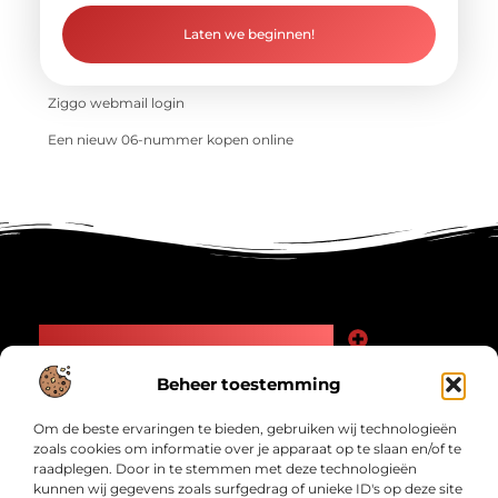
Laten we beginnen!
Ziggo webmail login
Een nieuw 06-nummer kopen online
Main Links
Goede Backlinks: Jouw Weg naar Meer Zichtbaarheid en Autoriteit
Geld Verdienen Internet: Zo Maak Jij Online Inkomsten
Beheer toestemming
Bericht categorie
Om de beste ervaringen te bieden, gebruiken wij technologieën
zoals cookies om informatie over je apparaat op te slaan en/of te
raadplegen. Door in te stemmen met deze technologieën
kunnen wij gegevens zoals surfgedrag of unieke ID's op deze site