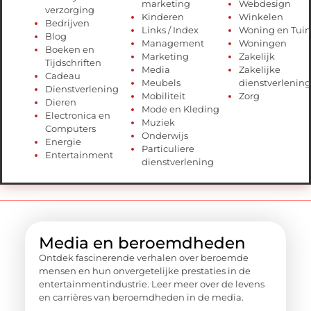
marketing
Webdesign
verzorging
Kinderen
Winkelen
Bedrijven
Links / Index
Woning en Tuin
Blog
Management
Woningen
Boeken en
Marketing
Zakelijk
Tijdschriften
Media
Zakelijke
Cadeau
Meubels
dienstverlening
Dienstverlening
Mobiliteit
Zorg
Dieren
Mode en Kleding
Electronica en
Muziek
Computers
Onderwijs
Energie
Particuliere
Entertainment
dienstverlening
Media en beroemdheden
Ontdek fascinerende verhalen over beroemde
mensen en hun onvergetelijke prestaties in de
entertainmentindustrie. Leer meer over de levens
en carrières van beroemdheden in de media.