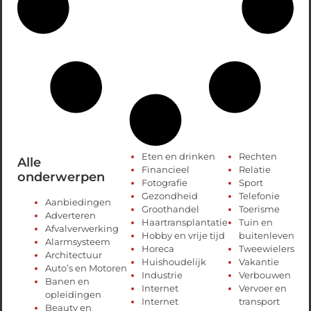
Eten en drinken
Rechten
Alle
Financieel
Relatie
onderwerpen
Fotografie
Sport
Gezondheid
Telefonie
Aanbiedingen
Groothandel
Toerisme
Adverteren
Haartransplantatie
Tuin en
Afvalverwerking
Hobby en vrije tijd
buitenleven
Alarmsysteem
Horeca
Tweewielers
Architectuur
Huishoudelijk
Vakantie
Auto’s en Motoren
Industrie
Verbouwen
Banen en
Internet
Vervoer en
opleidingen
Internet
transport
Beauty en