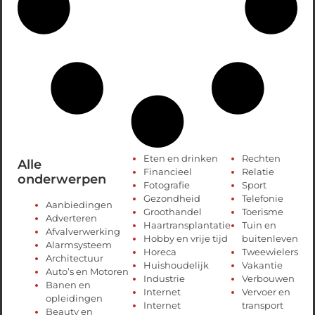
Eten en drinken
Rechten
Alle
Financieel
Relatie
onderwerpen
Fotografie
Sport
Gezondheid
Telefonie
Aanbiedingen
Groothandel
Toerisme
Adverteren
Haartransplantatie
Tuin en
Afvalverwerking
Hobby en vrije tijd
buitenleven
Alarmsysteem
Horeca
Tweewielers
Architectuur
Huishoudelijk
Vakantie
Auto’s en Motoren
Industrie
Verbouwen
Banen en
Internet
Vervoer en
opleidingen
Internet
transport
Beauty en