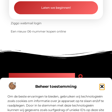
Laten we beginnen!
Ziggo webmail login
Een nieuw 06-nummer kopen online
Main Links
Goede Backlinks: Jouw Weg naar Meer Zichtbaarheid en Autoriteit
Geld Verdienen Internet: Zo Maak Jij Online Inkomsten
Beheer toestemming
Bericht categorie
Om de beste ervaringen te bieden, gebruiken wij technologieën
zoals cookies om informatie over je apparaat op te slaan en/of te
raadplegen. Door in te stemmen met deze technologieën
kunnen wij gegevens zoals surfgedrag of unieke ID's op deze site