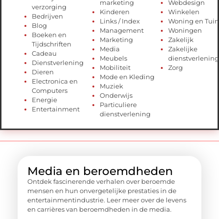
marketing
Webdesign
verzorging
Kinderen
Winkelen
Bedrijven
Links / Index
Woning en Tuin
Blog
Management
Woningen
Boeken en
Marketing
Zakelijk
Tijdschriften
Media
Zakelijke
Cadeau
Meubels
dienstverlening
Dienstverlening
Mobiliteit
Zorg
Dieren
Mode en Kleding
Electronica en
Muziek
Computers
Onderwijs
Energie
Particuliere
Entertainment
dienstverlening
Media en beroemdheden
Ontdek fascinerende verhalen over beroemde
mensen en hun onvergetelijke prestaties in de
entertainmentindustrie. Leer meer over de levens
en carrières van beroemdheden in de media.