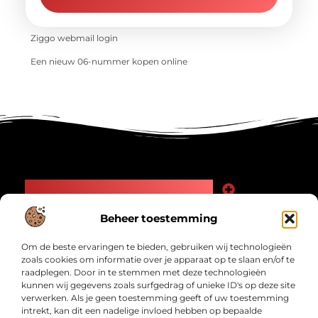
Ziggo webmail login
Een nieuw 06-nummer kopen online
Main Links
Goede Backlinks: Jouw Weg naar Meer Zichtbaarheid en Autoriteit
Geld Verdienen Internet: Zo Maak Jij Online Inkomsten
Beheer toestemming
Bericht categorie
Om de beste ervaringen te bieden, gebruiken wij technologieën
zoals cookies om informatie over je apparaat op te slaan en/of te
raadplegen. Door in te stemmen met deze technologieën
kunnen wij gegevens zoals surfgedrag of unieke ID's op deze site
verwerken. Als je geen toestemming geeft of uw toestemming
intrekt, kan dit een nadelige invloed hebben op bepaalde