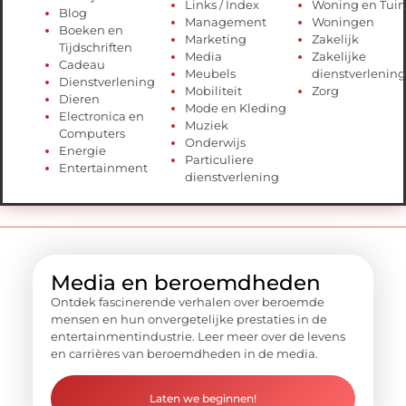
Links / Index
Woning en Tuin
Blog
Management
Woningen
Boeken en
Marketing
Zakelijk
Tijdschriften
Media
Zakelijke
Cadeau
Meubels
dienstverlening
Dienstverlening
Mobiliteit
Zorg
Dieren
Mode en Kleding
Electronica en
Muziek
Computers
Onderwijs
Energie
Particuliere
Entertainment
dienstverlening
Media en beroemdheden
Ontdek fascinerende verhalen over beroemde
mensen en hun onvergetelijke prestaties in de
entertainmentindustrie. Leer meer over de levens
en carrières van beroemdheden in de media.
Laten we beginnen!