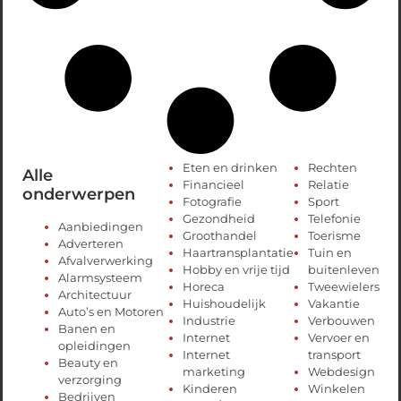
Eten en drinken
Rechten
Alle
Financieel
Relatie
onderwerpen
Fotografie
Sport
Gezondheid
Telefonie
Aanbiedingen
Groothandel
Toerisme
Adverteren
Haartransplantatie
Tuin en
Afvalverwerking
Hobby en vrije tijd
buitenleven
Alarmsysteem
Horeca
Tweewielers
Architectuur
Huishoudelijk
Vakantie
Auto’s en Motoren
Industrie
Verbouwen
Banen en
Internet
Vervoer en
opleidingen
Internet
transport
Beauty en
marketing
Webdesign
verzorging
Kinderen
Winkelen
Bedrijven