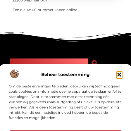
Ziggo webmail login
Een nieuw 06-nummer kopen online
Main Links
Goede Backlinks: Jouw Weg naar Meer Zichtbaarheid en Autoriteit
Geld Verdienen Internet: Zo Maak Jij Online Inkomsten
Beheer toestemming
Bericht categorie
Om de beste ervaringen te bieden, gebruiken wij technologieën
zoals cookies om informatie over je apparaat op te slaan en/of te
raadplegen. Door in te stemmen met deze technologieën
kunnen wij gegevens zoals surfgedrag of unieke ID's op deze site
verwerken. Als je geen toestemming geeft of uw toestemming
intrekt, kan dit een nadelige invloed hebben op bepaalde
functies en mogelijkheden.
Interwad.nl – Jouw bron van inspirerende
verhalen.