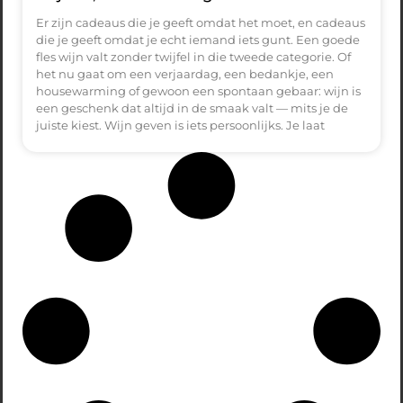
Er zijn cadeaus die je geeft omdat het moet, en cadeaus
die je geeft omdat je echt iemand iets gunt. Een goede
fles wijn valt zonder twijfel in die tweede categorie. Of
het nu gaat om een verjaardag, een bedankje, een
housewarming of gewoon een spontaan gebaar: wijn is
een geschenk dat altijd in de smaak valt — mits je de
juiste kiest. Wijn geven is iets persoonlijks. Je laat