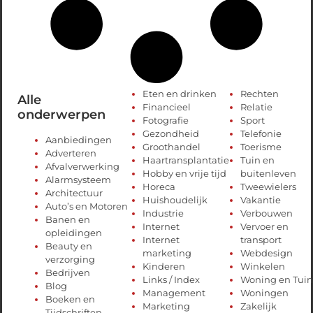
Eten en drinken
Rechten
Alle
Financieel
Relatie
onderwerpen
Fotografie
Sport
Gezondheid
Telefonie
Aanbiedingen
Groothandel
Toerisme
Adverteren
Haartransplantatie
Tuin en
Afvalverwerking
Hobby en vrije tijd
buitenleven
Alarmsysteem
Horeca
Tweewielers
Architectuur
Huishoudelijk
Vakantie
Auto’s en Motoren
Industrie
Verbouwen
Banen en
Internet
Vervoer en
opleidingen
Internet
transport
Beauty en
marketing
Webdesign
verzorging
Kinderen
Winkelen
Bedrijven
Links / Index
Woning en Tuin
Blog
Management
Woningen
Boeken en
Marketing
Zakelijk
Tijdschriften