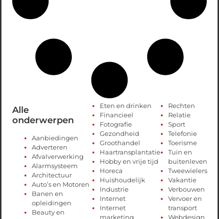
Eten en drinken
Rechten
Alle
Financieel
Relatie
onderwerpen
Fotografie
Sport
Gezondheid
Telefonie
Aanbiedingen
Groothandel
Toerisme
Adverteren
Haartransplantatie
Tuin en
Afvalverwerking
Hobby en vrije tijd
buitenleven
Alarmsysteem
Horeca
Tweewielers
Architectuur
Huishoudelijk
Vakantie
Auto’s en Motoren
Industrie
Verbouwen
Banen en
Internet
Vervoer en
opleidingen
Internet
transport
Beauty en
marketing
Webdesign