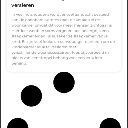
versieren
In veel huishoudens wordt er veel aandacht besteed
aan de openbare ruimtes zoals de keuken of de
woonkamer omdat dit voor meer mensen zichtbaar is.
Hierdoor wordt er soms vergeten hoe belangrijk een
slaapkamer eigenlijk is, zeker de slaapkamer van je
kind. Er zijn veel leuke en eenvoudige manieren om de
kinderkamer leuk te versieren met
verschillende woonaccessoires. Kies bijvoorbeeld in
plaats van een simpel behang voor een leuk foto
behang.