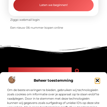
Laten we beginnen!
Ziggo webmail login
Een nieuw 06-nummer kopen online
Main Links
Goede Backlinks: Jouw Weg naar Meer Zichtbaarheid en Autoriteit
Geld Verdienen Internet: Zo Maak Jij Online Inkomsten
Beheer toestemming
Bericht categorie
Om de beste ervaringen te bieden, gebruiken wij technologieën
zoals cookies om informatie over je apparaat op te slaan en/of te
raadplegen. Door in te stemmen met deze technologieën
kunnen wij gegevens zoals surfgedrag of unieke ID's op deze site