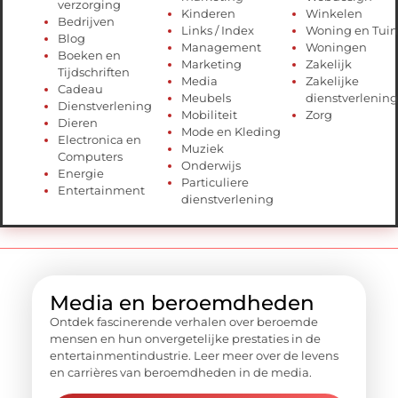
verzorging
Kinderen
Winkelen
Bedrijven
Links / Index
Woning en Tuin
Blog
Management
Woningen
Boeken en
Marketing
Zakelijk
Tijdschriften
Media
Zakelijke
Cadeau
Meubels
dienstverlening
Dienstverlening
Mobiliteit
Zorg
Dieren
Mode en Kleding
Electronica en
Muziek
Computers
Onderwijs
Energie
Particuliere
Entertainment
dienstverlening
Media en beroemdheden
Ontdek fascinerende verhalen over beroemde
mensen en hun onvergetelijke prestaties in de
entertainmentindustrie. Leer meer over de levens
en carrières van beroemdheden in de media.