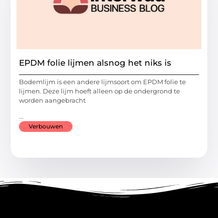
EPDM folie lijmen alsnog het niks is
Bodemlijm is een andere lijmsoort om EPDM folie te
lijmen. Deze lijm hoeft alleen op de ondergrond te
worden aangebracht
...
Verbouwen