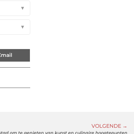
▼
▼
Email
VOLGENDE →
stad om te genieten van kunst en culinaire hoogtepunten