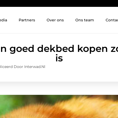
edia
Partners
Over ons
Ons team
Conta
 goed dekbed kopen zo
is
iceerd Door Interwad.nl