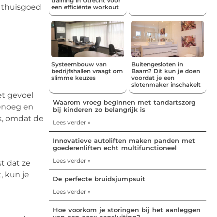
training in Utrecht voor
e thuisgoed
een efficiënte workout
Systeembouw van
Buitengesloten in
bedrijfshallen vraagt om
Baarn? Dit kun je doen
slimme keuzes
voordat je een
slotenmaker inschakelt
et gevoel
Waarom vroeg beginnen met tandartszorg
genoeg en
bij kinderen zo belangrijk is
jk, omdat de
Lees verder »
Innovatieve autoliften maken panden met
goederenliften echt multifunctioneel
Lees verder »
t dat ze
, kun je
De perfecte bruidsjumpsuit
Lees verder »
Hoe voorkom je storingen bij het aanleggen
van een coax aansluiting?