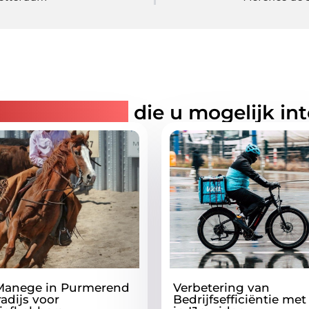
rde artikelen
die u mogelijk in
Manege in Purmerend
Verbetering van
adijs voor
Bedrijfsefficiëntie met