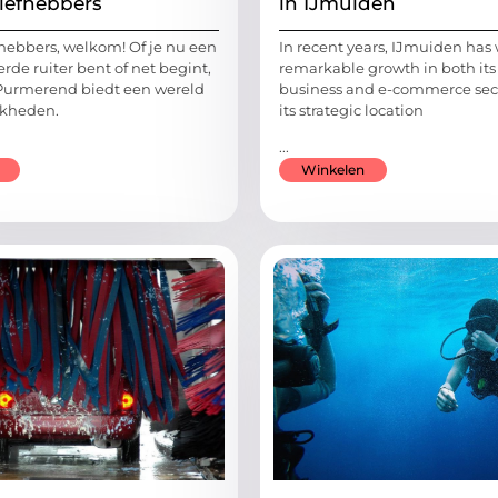
iefhebbers
in IJmuiden
hebbers, welkom! Of je nu een
In recent years, IJmuiden has
de ruiter bent of net begint,
remarkable growth in both its 
Purmerend biedt een wereld
business and e-commerce sect
jkheden.
its strategic location
...
Winkelen