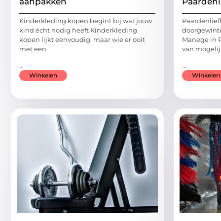
aanpakken
Paardenl
Kinderkleding kopen begint bij wat jouw
Paardenlief
kind écht nodig heeft Kinderkleding
doorgewinter
kopen lijkt eenvoudig, maar wie er ooit
Manege in 
met een
van mogeli
...
...
Winkelen
Winkelen