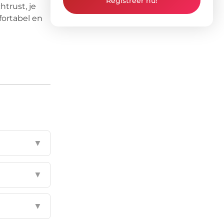
Registreer nu!
trust, je
fortabel en
▼
▼
▼