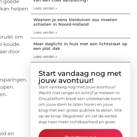
een goede
d kan helpen
Lees verder »
Waarom je eens kleiduiven zou moeten
schieten in Noord-Holland
Lees verder »
ebruikt om
de koude.
Meer daglicht in huis met een lichtstraat op
een plat dak
aar door
Lees verder »
Start vandaag nog met
jouw avontuur!
esparingen.
kopen.
Start vandaag nog met jouw avontuur!
Wacht niet langer en schrijf je meteen in.
en.
Ons platform biedt een uitstekende kans
om jouw stem te laten horen en jouw
blog met een groter publiek te delen. Klik
op de knop ‘Registreer’ en zet de eerste
stap naar meer zichtbaarheid en groei.
eid en