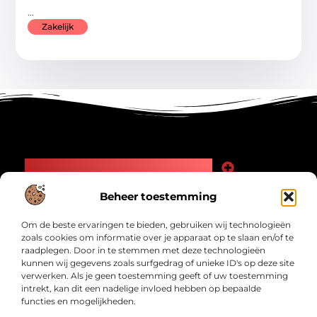
...
Zakelijk
Main Links
Goede Backlinks: Jouw Weg naar Meer Zichtbaarheid en Autoriteit
Geld Verdienen Internet: Zo Maak Jij Online Inkomsten
Beheer toestemming
Bericht categorie
Om de beste ervaringen te bieden, gebruiken wij technologieën
zoals cookies om informatie over je apparaat op te slaan en/of te
raadplegen. Door in te stemmen met deze technologieën
kunnen wij gegevens zoals surfgedrag of unieke ID's op deze site
verwerken. Als je geen toestemming geeft of uw toestemming
intrekt, kan dit een nadelige invloed hebben op bepaalde
functies en mogelijkheden.
Interwad.nl – Jouw bron van inspirerende