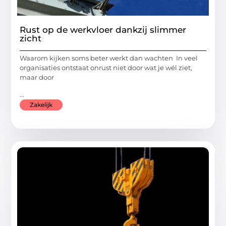
Rust op de werkvloer dankzij slimmer
zicht
Waarom kijken soms beter werkt dan wachten In veel
organisaties ontstaat onrust niet door wat je wél ziet,
maar door
...
Zakelijk