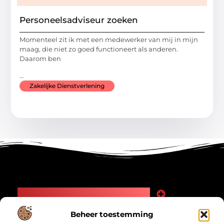
Personeelsadviseur zoeken
Momenteel zit ik met een medewerker van mij in mijn
maag, die niet zo goed functioneert als anderen.
Daarom ben
...
Zakelijke Dienstverlening
Main Links
Goede Backlinks: Jouw Weg naar Meer Zichtbaarheid en Autoriteit
Geld Verdienen Internet: Zo Maak Jij Online Inkomsten
Beheer toestemming
Bericht categorie