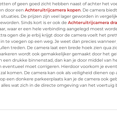
etten of geen goed zicht hebben naast of achter het vo
ken door een
Achteruitrijcamera kopen
. De camera bied
situaties. De prijzen zijn veel lager geworden in vergeli
eworden. Sinds kort is er ook de
Achteruitrijcamera dr
aar, waar er een hele verbinding aangelegd moest wor
ra ogen die je erbij krijgt door de camera voelt het pret
f in te voegen op een weg. Je weet dan precies wanneer
ullen treden. De camera laat een brede hoek zien qua zic
nparkeren wordt ook gemakkelijker gemaakt door het ge
 in een drukke binnenstad, dan kan je door middel van h
en eventueel moet corrigeren. Hierdoor voorkom je even
g zal komen. De camera kan ook als veiligheid dienen op
t op een donkere parkeerplaats kan je de camera ook geb
lles wat zich in de directe omgeving van het voertuig 