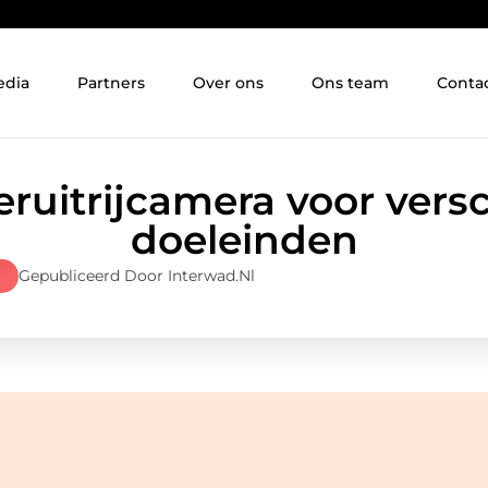
edia
Partners
Over ons
Ons team
Conta
ruitrijcamera voor vers
doeleinden
Gepubliceerd Door Interwad.nl