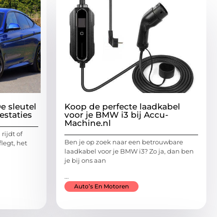
e sleutel
Koop de perfecte laadkabel
estaties
voor je BMW i3 bij Accu-
Machine.nl
rijdt of
Ben je op zoek naar een betrouwbare
legt, het
laadkabel voor je BMW i3? Zo ja, dan ben
je bij ons aan
...
Auto’s En Motoren