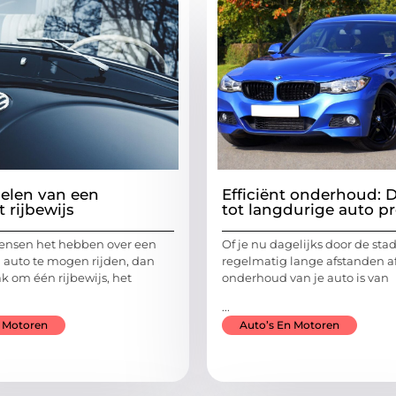
elen van een
Efficiënt onderhoud: D
 rijbewijs
tot langdurige auto pr
nsen het hebben over een
Of je nu dagelijks door de stad 
m auto te mogen rijden, dan
regelmatig lange afstanden af
k om één rijbewijs, het
onderhoud van je auto is van
...
n Motoren
Auto’s En Motoren