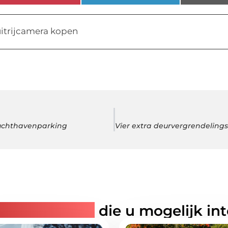
itrijcamera kopen
Luchthavenparking
rde artikelen
die u mogelijk in