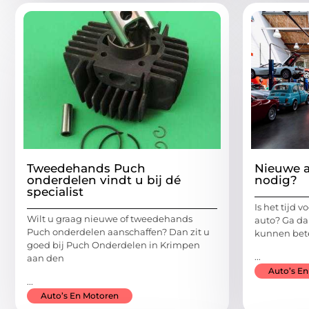
Tweedehands Puch
Nieuwe 
onderdelen vindt u bij dé
nodig?
specialist
Is het tijd 
Wilt u graag nieuwe of tweedehands
auto? Ga da
Puch onderdelen aanschaffen? Dan zit u
kunnen bet
goed bij Puch Onderdelen in Krimpen
...
aan den
Auto’s E
...
Auto’s En Motoren