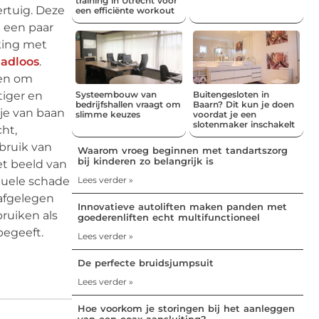
training in Utrecht voor
ertuig. Deze
een efficiënte workout
t een paar
jking met
aadloos
.
den om
tiger en
Systeembouw van
Buitengesloten in
bedrijfshallen vraagt om
Baarn? Dit kun je doen
 je van baan
slimme keuzes
voordat je een
slotenmaker inschakelt
ht,
bruik van
Waarom vroeg beginnen met tandartszorg
bij kinderen zo belangrijk is
et beeld van
tuele schade
Lees verder »
 afgelegen
Innovatieve autoliften maken panden met
ruiken als
goederenliften echt multifunctioneel
begeeft.
Lees verder »
De perfecte bruidsjumpsuit
Lees verder »
Hoe voorkom je storingen bij het aanleggen
van een coax aansluiting?