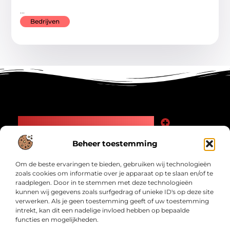
...
Bedrijven
Main Links
Goede Backlinks: Jouw Weg naar Meer Zichtbaarheid en Autoriteit
Geld Verdienen Internet: Zo Maak Jij Online Inkomsten
Beheer toestemming
Bericht categorie
Om de beste ervaringen te bieden, gebruiken wij technologieën
zoals cookies om informatie over je apparaat op te slaan en/of te
raadplegen. Door in te stemmen met deze technologieën
kunnen wij gegevens zoals surfgedrag of unieke ID's op deze site
verwerken. Als je geen toestemming geeft of uw toestemming
intrekt, kan dit een nadelige invloed hebben op bepaalde
functies en mogelijkheden.
Interwad.nl – Jouw bron van inspirerende