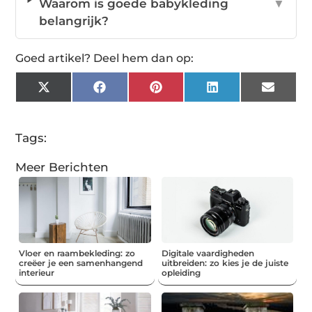
Waarom is goede babykleding
▼
belangrijk?
Goed artikel? Deel hem dan op:
X
Facebook
Pinterest
LinkedIn
Email
(Twitter)
Tags:
Meer Berichten
Vloer en raambekleding: zo
Digitale vaardigheden
creëer je een samenhangend
uitbreiden: zo kies je de juiste
interieur
opleiding