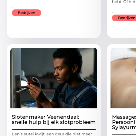
hebt. Of het
...
...
Bedrijven
Bedrijven
Slotenmaker Veenendaal:
Massages
snelle hulp bij elk slotprobleem
Persoonl
Sylayur
Een sleutel kwijt, een deur die niet meer