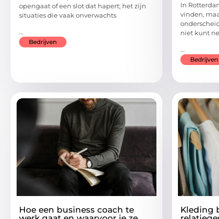
In Rotterda
opengaat of een slot dat hapert; het zijn
vinden, ma
situaties die vaak onverwachts
onderscheid
...
niet kunt n
Bedrijven
...
Bedrijven
Hoe een business coach te
Kleding 
werk gaat en waarvoor je ze
relatieg