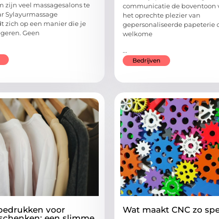
m zijn veel massagesalons te
communicatie de boventoon vo
ar Sylayurmassage
het oprechte plezier van
t zich op een manier die je
gepersonaliseerde papeterie o
egeren. Geen
welkome
...
Bedrijven
bedrukken voor
Wat maakt CNC zo spe
eschenken: een slimme