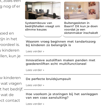
t, zoals een
g nog of er
Systeembouw van
Buitengesloten in
bedrijfshallen vraagt om
Baarn? Dit kun je doen
slimme keuzes
voordat je een
 goed en
slotenmaker inschakelt
ijn in het
Waarom vroeg beginnen met tandartszorg
oordeel is.
bij kinderen zo belangrijk is
w kinderen
Lees verder »
len, kun je
Innovatieve autoliften maken panden met
goederenliften echt multifunctioneel
Lees verder »
uw kinderen
De perfecte bruidsjumpsuit
 wat vragen
Lees verder »
het bedrijf.
Hoe voorkom je storingen bij het aanleggen
r wat de
van een coax aansluiting?
ect contact
Lees verder »