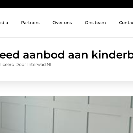
edia
Partners
Over ons
Ons team
Conta
reed aanbod aan kinder
iceerd Door Interwad.nl