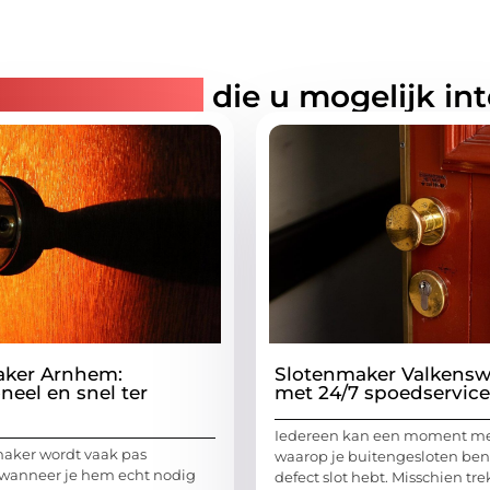
rde artikelen
die u mogelijk in
aker Arnhem:
Slotenmaker Valkens
neel en snel ter
met 24/7 spoedservice
Iedereen kan een moment 
aker wordt vaak pas
waarop je buitengesloten ben
wanneer je hem echt nodig
defect slot hebt. Misschien tre