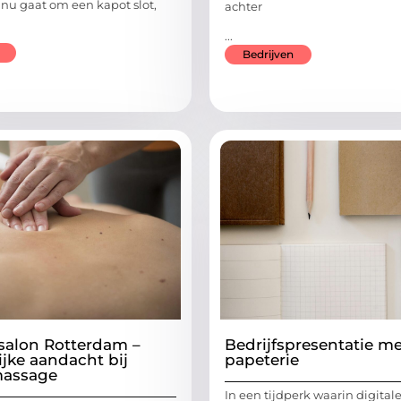
 nu gaat om een kapot slot,
achter
...
Bedrijven
alon Rotterdam –
Bedrijfspresentatie m
ijke aandacht bij
papeterie
massage
In een tijdperk waarin digital