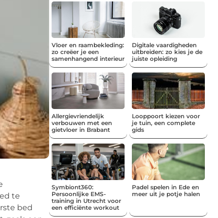
Vloer en raambekleding:
Digitale vaardigheden
zo creëer je een
uitbreiden: zo kies je de
samenhangend interieur
juiste opleiding
Allergievriendelijk
Looppoort kiezen voor
verbouwen met een
je tuin, een complete
gietvloer in Brabant
gids
e
Symbiont360:
Padel spelen in Ede en
Persoonlijke EMS-
meer uit je potje halen
bed te
training in Utrecht voor
erste bed
een efficiënte workout