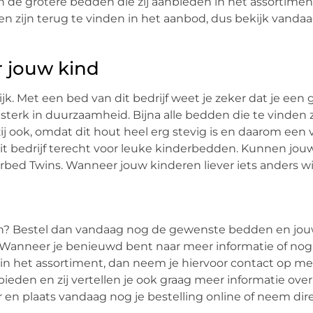
van de grotere bedden die zij aanbieden in het assortimen
zijn terug te vinden in het aanbod, dus bekijk vandaa
r jouw kind
ijk. Met een bed van dit bedrijf weet je zeker dat je een
t sterk in duurzaamheid. Bijna alle bedden die te vinden z
j ook, omdat dit hout heel erg stevig is en daarom een v
it bedrijf terecht voor leuke kinderbedden. Kunnen jou
ed Twins. Wanneer jouw kinderen liever iets anders wil
en? Bestel dan vandaag nog de gewenste bedden en jo
! Wanneer je benieuwd bent naar meer informatie of nog
n het assortiment, dan neem je hiervoor contact op met 
nbieden en zij vertellen je ook graag meer informatie ove
r en plaats vandaag nog je bestelling online of neem dir