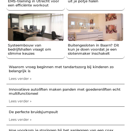
EMS-training in Utrecht voor
uit je potje halen
een efficiënte workout
Systeembouw van
Buitengesloten in Baarn? Dit
bedrijfshallen vraagt om
kun je doen voordat je een
slimme keuzes
slotenmaker inschakelt
Waarom vroeg beginnen met tandartszorg bij kinderen zo
belangrijk is
Lees verder »
Innovatieve autoliften maken panden met goederenliften echt
multifunctioneel
Lees verder »
De perfecte bruidsjumpsuit
Lees verder »
Hoe voorkom je storingen bij het aanleggen van een coax