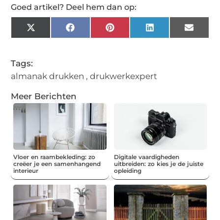
Goed artikel? Deel hem dan op:
X
Facebook
Pinterest
LinkedIn
Email
(Twitter)
Tags:
almanak drukken
,
drukwerkexpert
Meer Berichten
Vloer en raambekleding: zo
Digitale vaardigheden
creëer je een samenhangend
uitbreiden: zo kies je de juiste
interieur
opleiding