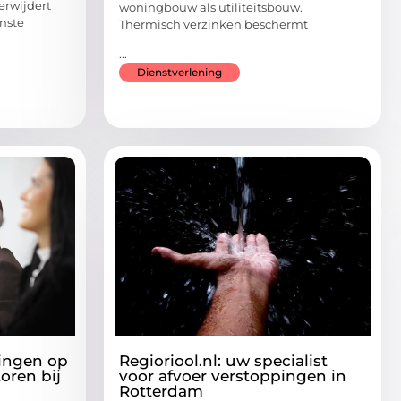
erwijdert
woningbouw als utiliteitsbouw.
nste
Thermisch verzinken beschermt
...
Dienstverlening
ningen op
Regioriool.nl: uw specialist
oren bij
voor afvoer verstoppingen in
Rotterdam