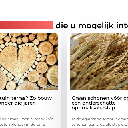
rde artikelen
die u mogelijk in
 tuin terras? Zo bouw
Graan schonen vóór o
onder die jaren
een onderschatte
optimalisatiestap
al helemaal voor je, toch? Zo’n
In de agrarische sector is graa
uten vlonder in de tuin.
schonen een cruciale stap die