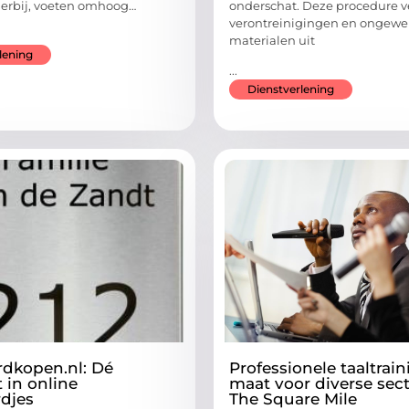
e erbij, voeten omhoog…
onderschat. Deze procedure v
verontreinigingen en ongewe
materialen uit
lening
...
Dienstverlening
dkopen.nl: Dé
Professionele taaltrai
t in online
maat voor diverse sect
djes
The Square Mile