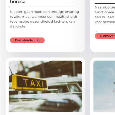
horeca
Naamborden
Uit eten gaan hoort een prettige ervaring
functionele
te zijn, maar wanneer een maaltijd leidt
een huis e
tot ernstige gezondheidsklachten, kan
voor bezoek
dat grote
...
...
Dienstver
Dienstverlening