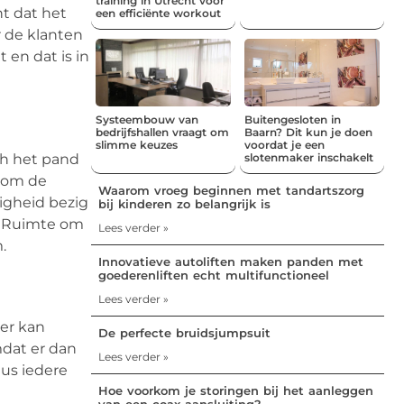
training in Utrecht voor
ht dat het
een efficiënte workout
r de klanten
en dat is in
.
Systeembouw van
Buitengesloten in
bedrijfshallen vraagt om
Baarn? Dit kun je doen
slimme keuzes
voordat je een
ch het pand
slotenmaker inschakelt
h om de
Waarom vroeg beginnen met tandartszorg
igheid bezig
bij kinderen zo belangrijk is
. Ruimte om
Lees verder »
m.
Innovatieve autoliften maken panden met
goederenliften echt multifunctioneel
Lees verder »
ver kan
De perfecte bruidsjumpsuit
mdat er dan
Lees verder »
us iedere
Hoe voorkom je storingen bij het aanleggen
van een coax aansluiting?