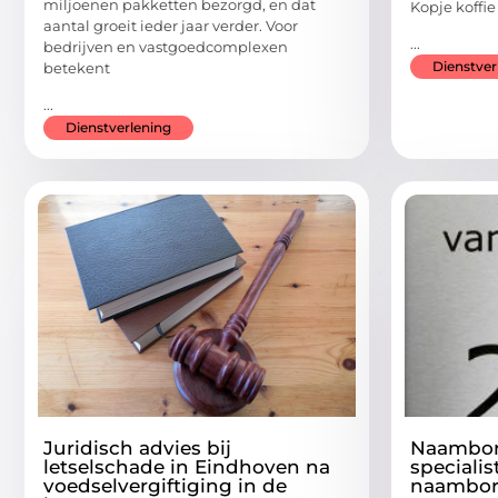
miljoenen pakketten bezorgd, en dat
Kopje koffi
aantal groeit ieder jaar verder. Voor
...
bedrijven en vastgoedcomplexen
Dienstver
betekent
...
Dienstverlening
Juridisch advies bij
Naambor
letselschade in Eindhoven na
specialis
voedselvergiftiging in de
naambor