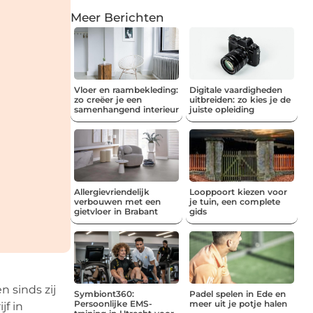
Meer Berichten
Vloer en raambekleding:
Digitale vaardigheden
zo creëer je een
uitbreiden: zo kies je de
samenhangend interieur
juiste opleiding
Allergievriendelijk
Looppoort kiezen voor
verbouwen met een
je tuin, een complete
gietvloer in Brabant
gids
 sinds zij
Symbiont360:
Padel spelen in Ede en
Persoonlijke EMS-
meer uit je potje halen
f in