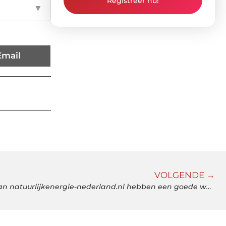
Registreer nu!
▼
Email
VOLGENDE →
De zonnepanelen in Sittard van natuurlijkenergie-nederland.nl hebben een goede werking