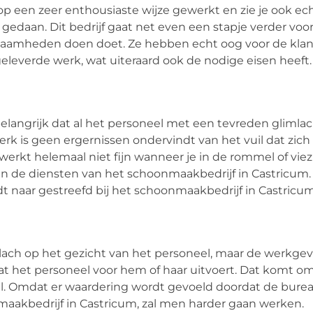
op een zeer enthousiaste wijze gewerkt en zie je ook ec
gedaan. Dit bedrijf gaat net even een stapje verder voo
aamheden doen doet. Ze hebben echt oog voor de klant 
eleverde werk, wat uiteraard ook de nodige eisen heeft
belangrijk dat al het personeel met een tevreden glimla
k is geen ergernissen ondervindt van het vuil dat zic
rkt helemaal niet fijn wanneer je in de rommel of viez
n de diensten van het schoonmaakbedrijf in Castricum
dt naar gestreefd bij het schoonmaakbedrijf in Castricu
lach op het gezicht van het personeel, maar de werkge
t het personeel voor hem of haar uitvoert. Dat komt o
. Omdat er waardering wordt gevoeld doordat de burea
aakbedrijf in Castricum, zal men harder gaan werken.