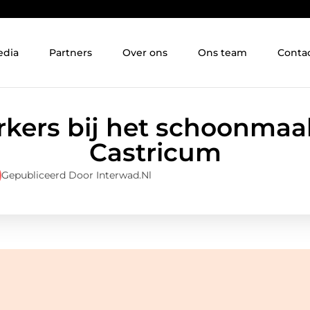
edia
Partners
Over ons
Ons team
Conta
kers bij het schoonmaak
Castricum
Gepubliceerd Door Interwad.nl