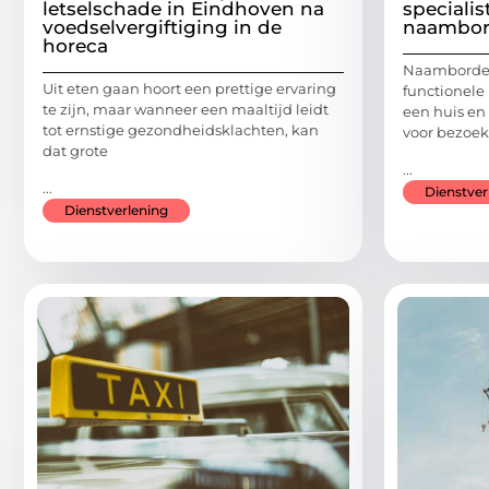
letselschade in Eindhoven na
specialis
voedselvergiftiging in de
naambor
horeca
Naamborden
Uit eten gaan hoort een prettige ervaring
functionele
te zijn, maar wanneer een maaltijd leidt
een huis e
tot ernstige gezondheidsklachten, kan
voor bezoek
dat grote
...
...
Dienstver
Dienstverlening