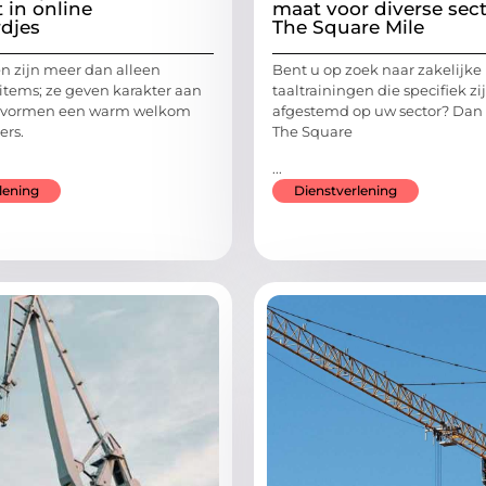
t in online
maat voor diverse sect
djes
The Square Mile
 zijn meer dan alleen
Bent u op zoek naar zakelijke
 items; ze geven karakter aan
taaltrainingen die specifiek zi
n vormen een warm welkom
afgestemd op uw sector? Dan 
ers.
The Square
...
lening
Dienstverlening