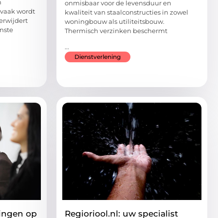
n
onmisbaar voor de levensduur en
 vaak wordt
kwaliteit van staalconstructies in zowel
erwijdert
woningbouw als utiliteitsbouw.
nste
Thermisch verzinken beschermt
...
Dienstverlening
ningen op
Regioriool.nl: uw specialist