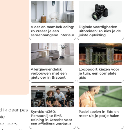
Vloer en raambekleding:
Digitale vaardigheden
zo creëer je een
uitbreiden: zo kies je de
samenhangend interieur
juiste opleiding
Allergievriendelijk
Looppoort kiezen voor
verbouwen met een
je tuin, een complete
gietvloer in Brabant
gids
d ik daar pas
Symbiont360:
Padel spelen in Ede en
Persoonlijke EMS-
meer uit je potje halen
oie
training in Utrecht voor
het eerst
een efficiënte workout