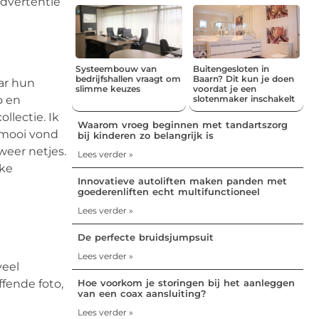
advertentie
Systeembouw van
Buitengesloten in
bedrijfshallen vraagt om
Baarn? Dit kun je doen
ar hun
slimme keuzes
voordat je een
o en
slotenmaker inschakelt
llectie. Ik
Waarom vroeg beginnen met tandartszorg
g mooi vond
bij kinderen zo belangrijk is
weer netjes.
Lees verder »
kke
Innovatieve autoliften maken panden met
goederenliften echt multifunctioneel
Lees verder »
De perfecte bruidsjumpsuit
Lees verder »
veel
fende foto,
Hoe voorkom je storingen bij het aanleggen
van een coax aansluiting?
Lees verder »