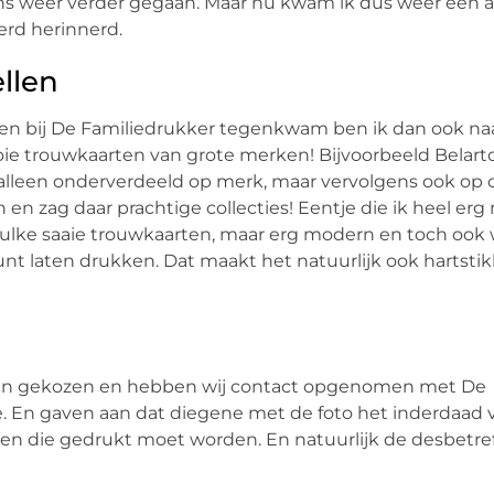
lgens weer verder gegaan. Maar nu kwam ik dus weer een 
erd herinnerd.
llen
llen bij De Familiedrukker tegenkwam ben ik dan ook na
oie trouwkaarten van grote merken! Bijvoorbeeld Belart
lleen onderverdeeld op merk, maar vervolgens ook op co
 en zag daar prachtige collecties! Eentje die ik heel er
 zulke saaie trouwkaarten, maar erg modern en toch ook 
kunt laten drukken. Dat maakt het natuurlijk ook hartsti
rten gekozen en hebben wij contact opgenomen met De
. En gaven aan dat diegene met de foto het inderdaad 
n die gedrukt moet worden. En natuurlijk de desbetref