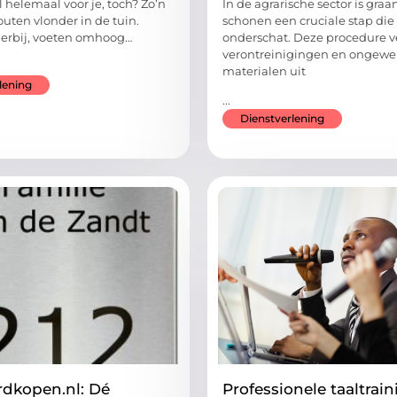
al helemaal voor je, toch? Zo’n
In de agrarische sector is graa
uten vlonder in de tuin.
schonen een cruciale stap die
e erbij, voeten omhoog…
onderschat. Deze procedure v
verontreinigingen en ongewe
materialen uit
lening
...
Dienstverlening
dkopen.nl: Dé
Professionele taaltrai