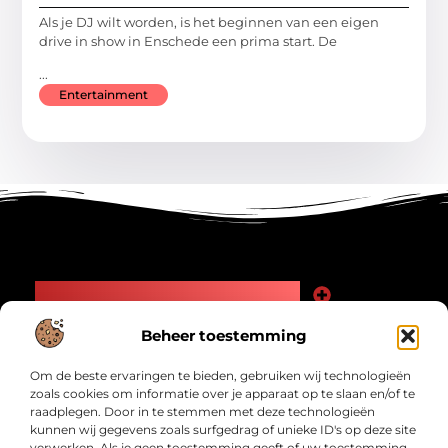
Als je DJ wilt worden, is het beginnen van een eigen
drive in show in Enschede een prima start. De
...
Entertainment
Main Links
Goede Backlinks: Jouw Weg naar Meer Zichtbaarheid en Autoriteit
Geld Verdienen Internet: Zo Maak Jij Online Inkomsten
Beheer toestemming
Bericht categorie
Om de beste ervaringen te bieden, gebruiken wij technologieën
zoals cookies om informatie over je apparaat op te slaan en/of te
raadplegen. Door in te stemmen met deze technologieën
kunnen wij gegevens zoals surfgedrag of unieke ID's op deze site
verwerken. Als je geen toestemming geeft of uw toestemming