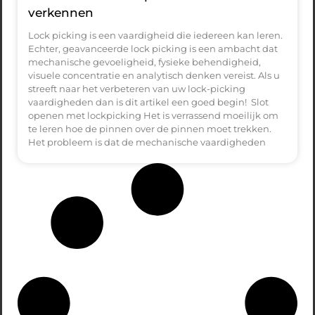
verkennen
Lock picking is een vaardigheid die iedereen kan leren.
Echter, geavanceerde lock picking is een ambacht dat
mechanische gevoeligheid, fysieke behendigheid,
visuele concentratie en analytisch denken vereist. Als u
streeft naar het verbeteren van uw lock-picking
vaardigheden dan is dit artikel een goed begin! Slot
openen met lockpicking Het is verrassend moeilijk om
te leren hoe de pinnen over de pinnen moet trekken.
Het probleem is dat de mechanische vaardigheden