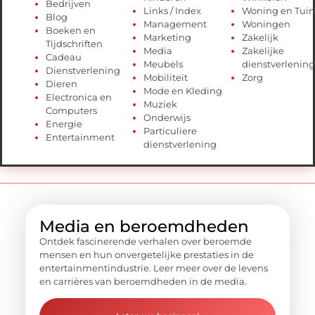
Bedrijven
Links / Index
Woning en Tuin
Blog
Management
Woningen
Boeken en
Marketing
Zakelijk
Tijdschriften
Media
Zakelijke
Cadeau
Meubels
dienstverlening
Dienstverlening
Mobiliteit
Zorg
Dieren
Mode en Kleding
Electronica en
Muziek
Computers
Onderwijs
Energie
Particuliere
Entertainment
dienstverlening
Media en beroemdheden
Ontdek fascinerende verhalen over beroemde
mensen en hun onvergetelijke prestaties in de
entertainmentindustrie. Leer meer over de levens
en carrières van beroemdheden in de media.