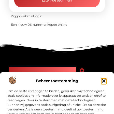
Laten we beginnen!
Ziggo webmail login
Een nieuw 06-nummer kopen online
Main Links
Goede Backlinks: Jouw Weg naar Meer Zichtbaarheid en Autoriteit
Geld Verdienen Internet: Zo Maak Jij Online Inkomsten
Beheer toestemming
Bericht categorie
Om de beste ervaringen te bieden, gebruiken wij technologieën
zoals cookies om informatie over je apparaat op te slaan en/of te
raadplegen. Door in te stemmen met deze technologieën
kunnen wij gegevens zoals surfgedrag of unieke ID's op deze site
verwerken. Als je geen toestemming geeft of uw toestemming
intrekt, kan dit een nadelige invloed hebben op bepaalde