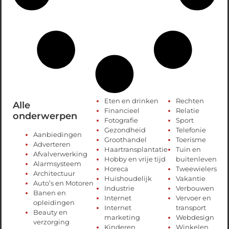
Eten en drinken
Rechten
Alle
Financieel
Relatie
onderwerpen
Fotografie
Sport
Gezondheid
Telefonie
Aanbiedingen
Groothandel
Toerisme
Adverteren
Haartransplantatie
Tuin en
Afvalverwerking
Hobby en vrije tijd
buitenleven
Alarmsysteem
Horeca
Tweewielers
Architectuur
Huishoudelijk
Vakantie
Auto’s en Motoren
Industrie
Verbouwen
Banen en
Internet
Vervoer en
opleidingen
Internet
transport
Beauty en
marketing
Webdesign
verzorging
Kinderen
Winkelen