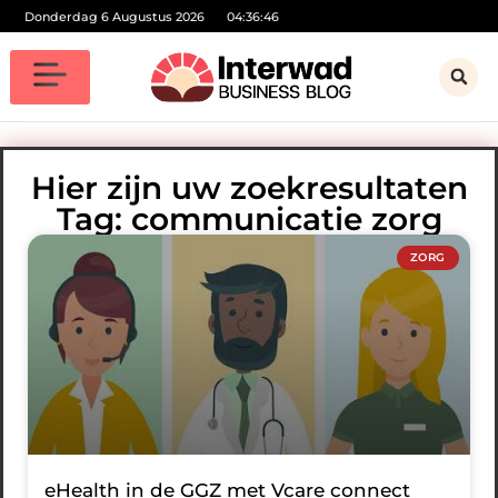
Donderdag 6 Augustus 2026
04:36:47
Hier zijn uw zoekresultaten
Tag: communicatie zorg
ZORG
eHealth in de GGZ met Vcare connect