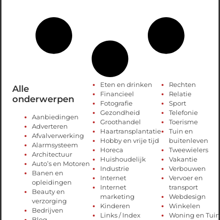
Eten en drinken
Rechten
Alle
Financieel
Relatie
onderwerpen
Fotografie
Sport
Gezondheid
Telefonie
Aanbiedingen
Groothandel
Toerisme
Adverteren
Haartransplantatie
Tuin en
Afvalverwerking
Hobby en vrije tijd
buitenleven
Alarmsysteem
Horeca
Tweewielers
Architectuur
Huishoudelijk
Vakantie
Auto’s en Motoren
Industrie
Verbouwen
Banen en
Internet
Vervoer en
opleidingen
Internet
transport
Beauty en
marketing
Webdesign
verzorging
Kinderen
Winkelen
Bedrijven
Links / Index
Woning en Tuin
Blog