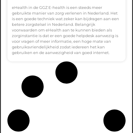
eHealth in de GGZ E-health is een steeds meer
gebruikte manier van zorg verlenen in Nederland. Het
is een goede techniek wat zeker kan bijdragen aan een
betere zorgstelsel in Nederland. Belangrijk
voorwaarden om eHealth aan te kunnen bieden als
zorginstantie is dat er een goede helpdesk aanwezig is
voor vragen of meer informatie, een hoge mate van
gebruiksvriendelijkheid zodat iedereen het kan
gebruiken en de aanwezigheid van goed internet.