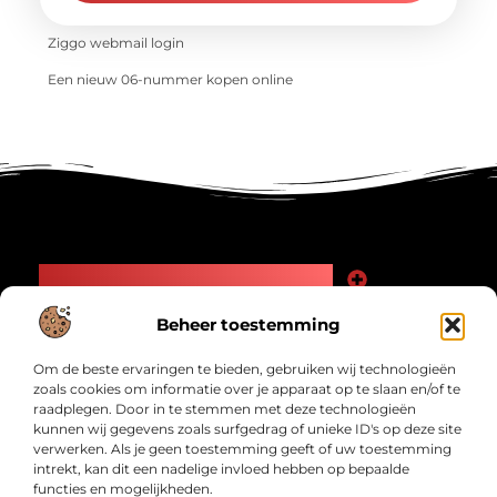
Ziggo webmail login
Een nieuw 06-nummer kopen online
Main Links
Goede Backlinks: Jouw Weg naar Meer Zichtbaarheid en Autoriteit
Geld Verdienen Internet: Zo Maak Jij Online Inkomsten
Beheer toestemming
Bericht categorie
Om de beste ervaringen te bieden, gebruiken wij technologieën
zoals cookies om informatie over je apparaat op te slaan en/of te
raadplegen. Door in te stemmen met deze technologieën
kunnen wij gegevens zoals surfgedrag of unieke ID's op deze site
verwerken. Als je geen toestemming geeft of uw toestemming
intrekt, kan dit een nadelige invloed hebben op bepaalde
functies en mogelijkheden.