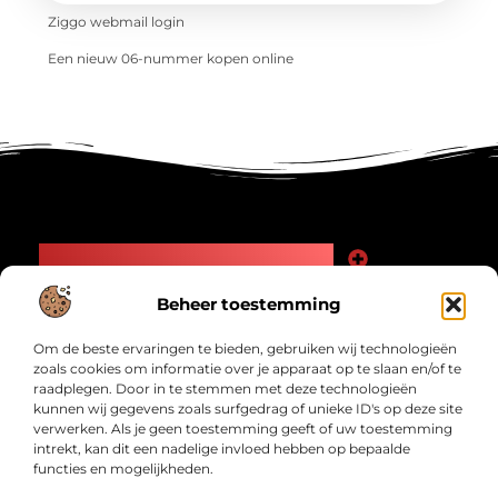
Ziggo webmail login
Een nieuw 06-nummer kopen online
Main Links
Goede Backlinks: Jouw Weg naar Meer Zichtbaarheid en Autoriteit
Geld Verdienen Internet: Zo Maak Jij Online Inkomsten
Beheer toestemming
Bericht categorie
Om de beste ervaringen te bieden, gebruiken wij technologieën
zoals cookies om informatie over je apparaat op te slaan en/of te
raadplegen. Door in te stemmen met deze technologieën
kunnen wij gegevens zoals surfgedrag of unieke ID's op deze site
verwerken. Als je geen toestemming geeft of uw toestemming
intrekt, kan dit een nadelige invloed hebben op bepaalde
functies en mogelijkheden.
Interwad.nl – Jouw bron van inspirerende