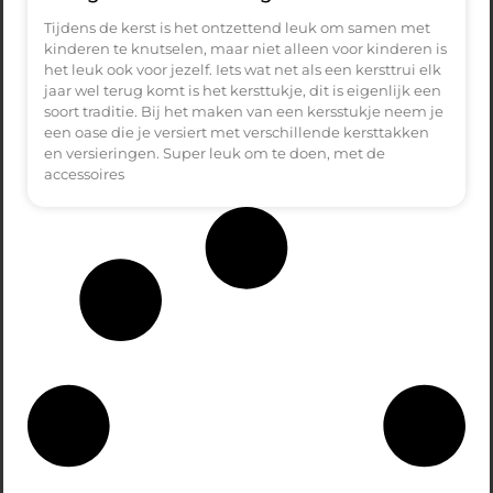
Tijdens de kerst is het ontzettend leuk om samen met
kinderen te knutselen, maar niet alleen voor kinderen is
het leuk ook voor jezelf. Iets wat net als een kersttrui elk
jaar wel terug komt is het kersttukje, dit is eigenlijk een
soort traditie. Bij het maken van een kersstukje neem je
een oase die je versiert met verschillende kersttakken
en versieringen. Super leuk om te doen, met de
accessoires