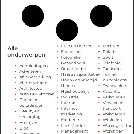
Eten en drinken
Rechten
Alle
Financieel
Relatie
onderwerpen
Fotografie
Sport
Gezondheid
Telefonie
Aanbiedingen
Groothandel
Toerisme
Adverteren
Haartransplantatie
Tuin en
Afvalverwerking
Hobby en vrije tijd
buitenleven
Alarmsysteem
Horeca
Tweewielers
Architectuur
Huishoudelijk
Vakantie
Auto’s en Motoren
Industrie
Verbouwen
Banen en
Internet
Vervoer en
opleidingen
Internet
transport
Beauty en
marketing
Webdesign
verzorging
Kinderen
Winkelen
Bedrijven
Links / Index
Woning en Tuin
Blog
Management
Woningen
Boeken en