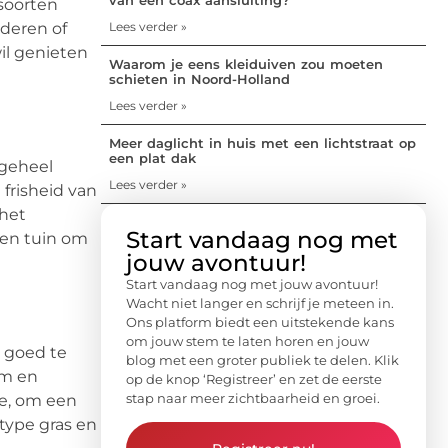
 soorten
nderen of
Lees verder »
wil genieten
Waarom je eens kleiduiven zou moeten
schieten in Noord-Holland
Lees verder »
Meer daglicht in huis met een lichtstraat op
een plat dak
 geheel
Lees verder »
frisheid van
 het
Start vandaag nog met
 en tuin om
jouw avontuur!
Start vandaag nog met jouw avontuur!
Wacht niet langer en schrijf je meteen in.
Ons platform biedt een uitstekende kans
om jouw stem te laten horen en jouw
t goed te
blog met een groter publiek te delen. Klik
rm en
op de knop ‘Registreer’ en zet de eerste
stap naar meer zichtbaarheid en groei.
de, om een
type gras en