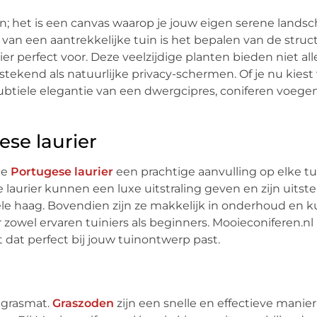
ien; het is een canvas waarop je jouw eigen serene lands
van een aantrekkelijke tuin is het bepalen van de struc
er perfect voor. Deze veelzijdige planten bieden niet al
stekend als natuurlijke privacy-schermen. Of je nu kiest
ubtiele elegantie van een dwergcipres, coniferen voege
se laurier
de
Portugese laurier
een prachtige aanvulling op elke tu
aurier kunnen een luxe uitstraling geven en zijn uitst
ele haag. Bovendien zijn ze makkelijk in onderhoud en 
zowel ervaren tuiniers als beginners. Mooieconiferen.nl
t dat perfect bij jouw tuinontwerp past.
 grasmat.
Graszoden
zijn een snelle en effectieve manie