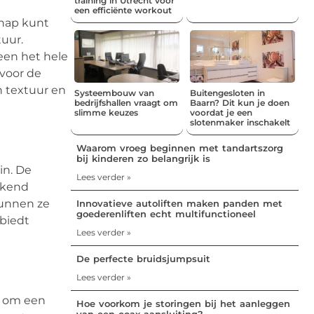
training in Utrecht voor
een efficiënte workout
chap kunt
tuur.
leen het hele
 voor de
n textuur en
Systeembouw van
Buitengesloten in
bedrijfshallen vraagt om
Baarn? Dit kun je doen
slimme keuzes
voordat je een
slotenmaker inschakelt
Waarom vroeg beginnen met tandartszorg
bij kinderen zo belangrijk is
in. De
Lees verder »
ekend
kunnen ze
Innovatieve autoliften maken panden met
goederenliften echt multifunctioneel
 biedt
Lees verder »
De perfecte bruidsjumpsuit
Lees verder »
r om een
Hoe voorkom je storingen bij het aanleggen
van een coax aansluiting?