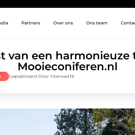
edia
Partners
Over ons
Ons team
Conta
t van een harmonieuze 
Mooieconiferen.nl
n
Gepubliceerd Door Interwad.nl