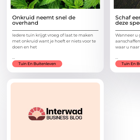
Onkruid neemt snel de
Schaf een
overhand
deze spec
Iedere tuin krijgt vroeg of laat te maken
Wanneer u gr
met onkruid want je hoeft er niets voor te
aanschaffen,
doen en het
waar u naar
...
...
Tuin En Buitenleven
Tuin En B