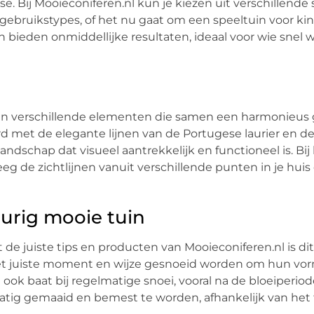
e. Bij Mooieconiferen.nl kun je kiezen uit verschillende
 gebruikstypes, of het nu gaat om een speeltuin voor ki
n bieden onmiddellijke resultaten, ideaal voor wie snel 
van verschillende elementen die samen een harmonieus
met de elegante lijnen van de Portugese laurier en de 
ndschap dat visueel aantrekkelijk en functioneel is. Bij
g de zichtlijnen vanuit verschillende punten in je huis
urig mooie tuin
de juiste tips en producten van Mooieconiferen.nl is di
p het juiste moment en wijze gesnoeid worden om hun vo
ook baat bij regelmatige snoei, vooral na de bloeiperio
atig gemaaid en bemest te worden, afhankelijk van het 