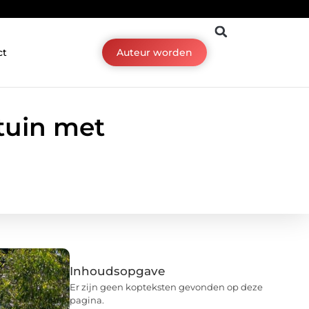
ct
Auteur worden
tuin met
Inhoudsopgave
Er zijn geen kopteksten gevonden op deze
pagina.