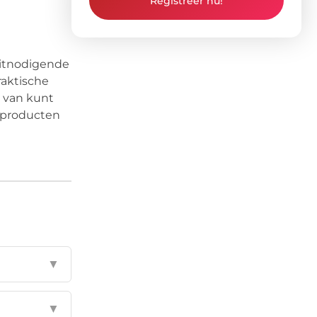
Registreer nu!
uitnodigende
raktische
t van kunt
e producten
▼
▼