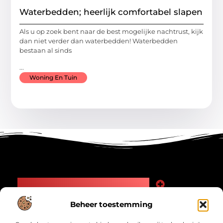
Waterbedden; heerlijk comfortabel slapen
Als u op zoek bent naar de best mogelijke nachtrust, kijk
dan niet verder dan waterbedden! Waterbedden
bestaan al sinds
...
Woning En Tuin
Main Links
Goede Backlinks: Jouw Weg naar Meer Zichtbaarheid en Autoriteit
Geld Verdienen Internet: Zo Maak Jij Online Inkomsten
Beheer toestemming
Bericht categorie