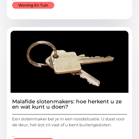
Woning En Tuin
Malafide slotenmakers: hoe herkent u ze
en wat kunt u doen?
Een slotenmaker bel je in een noodsituatie. U staat voor
de deur, het slot zit vast of u bent buitengesloten.
...