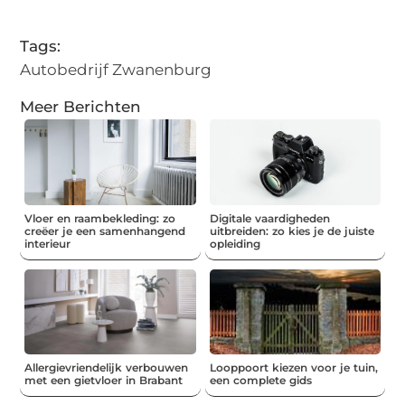
(Twitter)
Tags:
Autobedrijf Zwanenburg
Meer Berichten
Vloer en raambekleding: zo
Digitale vaardigheden
creëer je een samenhangend
uitbreiden: zo kies je de juiste
interieur
opleiding
Allergievriendelijk verbouwen
Looppoort kiezen voor je tuin,
met een gietvloer in Brabant
een complete gids