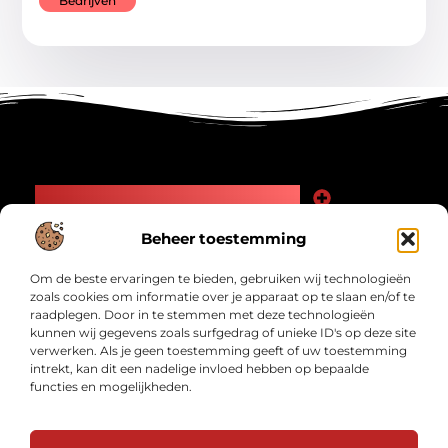
Bedrijven
Main Links
Goede Backlinks: Jouw Weg naar Meer Zichtbaarheid en Autoriteit
Geld Verdienen Internet: Zo Maak Jij Online Inkomsten
Beheer toestemming
Bericht categorie
Om de beste ervaringen te bieden, gebruiken wij technologieën
zoals cookies om informatie over je apparaat op te slaan en/of te
raadplegen. Door in te stemmen met deze technologieën
kunnen wij gegevens zoals surfgedrag of unieke ID's op deze site
verwerken. Als je geen toestemming geeft of uw toestemming
intrekt, kan dit een nadelige invloed hebben op bepaalde
functies en mogelijkheden.
Interwad.nl – Jouw bron van inspirerende
verhalen.
Ontdek blogs en artikelen over alles wat het dagelijks leven interessant