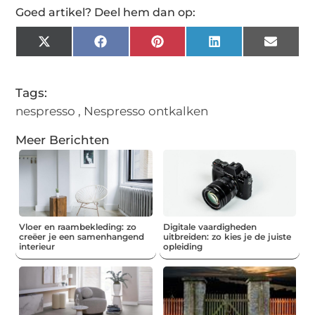
Goed artikel? Deel hem dan op:
X
Facebook
Pinterest
LinkedIn
Email
(Twitter)
Tags:
nespresso
,
Nespresso ontkalken
Meer Berichten
Vloer en raambekleding: zo
Digitale vaardigheden
creëer je een samenhangend
uitbreiden: zo kies je de juiste
interieur
opleiding