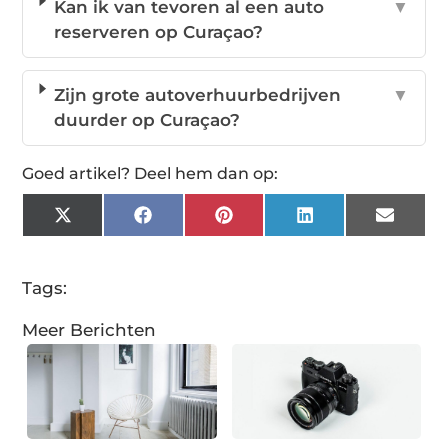
Kan ik van tevoren al een auto
▼
reserveren op Curaçao?
Zijn grote autoverhuurbedrijven
▼
duurder op Curaçao?
Goed artikel? Deel hem dan op:
X
Facebook
Pinterest
LinkedIn
Email
(Twitter)
Tags:
Meer Berichten