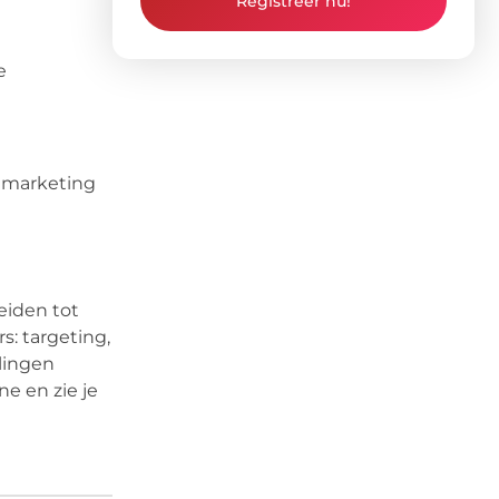
Registreer nu!
e
e marketing
eiden tot
s: targeting,
llingen
e en zie je