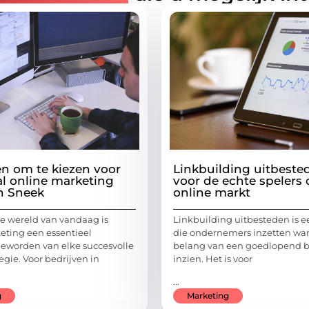
n om te kiezen voor
Linkbuilding uitbeste
al online marketing
voor de echte spelers
n Sneek
online markt
le wereld van vandaag is
Linkbuilding uitbesteden is e
eting een essentieel
die ondernemers inzetten wa
eworden van elke succesvolle
belang van een goedlopend be
tegie. Voor bedrijven in
inzien. Het is voor
...
g
Marketing