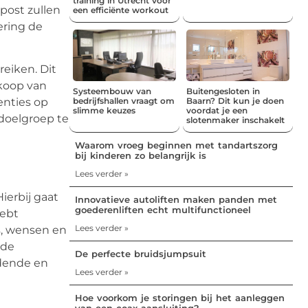
training in Utrecht voor
post zullen
een efficiënte workout
ering de
reiken. Dit
rkoop van
Systeembouw van
Buitengesloten in
bedrijfshallen vraagt om
Baarn? Dit kun je doen
enties op
slimme keuzes
voordat je een
 doelgroep te
slotenmaker inschakelt
Waarom vroeg beginnen met tandartszorg
bij kinderen zo belangrijk is
Lees verder »
Hierbij gaat
Innovatieve autoliften maken panden met
goederenliften echt multifunctioneel
hebt
Lees verder »
s, wensen en
 de
De perfecte bruidsjumpsuit
idende en
Lees verder »
Hoe voorkom je storingen bij het aanleggen
van een coax aansluiting?