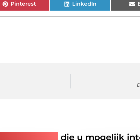
Pinterest
LinkedIn
D
rde artikelen
die u mogelijk in