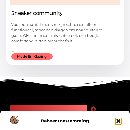
Sneaker community
Voor een aantal mensen zijn schoenen alleen
functioneel, schoenen dragen om naar buiten te
gaan. Oke, het moet misschien ook een beetje
comfortabel zitten maar that’s it.
...
Mode En Kleding
Main Links
Goede Backlinks: Jouw Weg naar Meer Zichtbaarheid en Autoriteit
Geld Verdienen Internet: Zo Maak Jij Online Inkomsten
Beheer toestemming
Bericht categorie