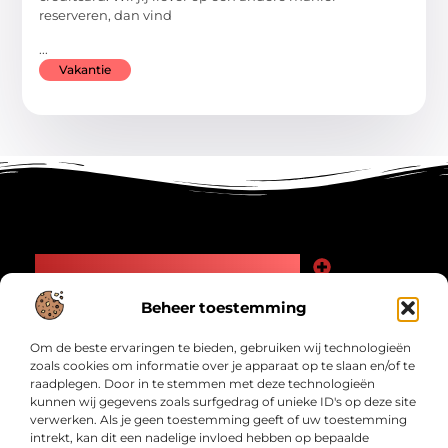
reserveren, dan vind
...
Vakantie
Main Links
Goede Backlinks: Jouw Weg naar Meer Zichtbaarheid en Autoriteit
Geld Verdienen Internet: Zo Maak Jij Online Inkomsten
Beheer toestemming
Bericht categorie
Om de beste ervaringen te bieden, gebruiken wij technologieën
zoals cookies om informatie over je apparaat op te slaan en/of te
raadplegen. Door in te stemmen met deze technologieën
kunnen wij gegevens zoals surfgedrag of unieke ID's op deze site
verwerken. Als je geen toestemming geeft of uw toestemming
intrekt, kan dit een nadelige invloed hebben op bepaalde