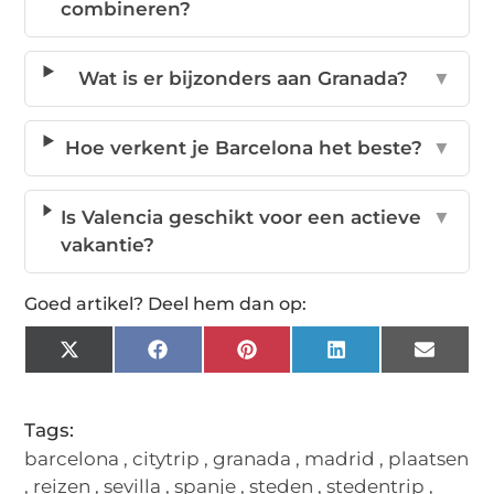
combineren?
Wat is er bijzonders aan Granada?
▼
Hoe verkent je Barcelona het beste?
▼
Is Valencia geschikt voor een actieve
▼
vakantie?
Goed artikel? Deel hem dan op:
X
Facebook
Pinterest
LinkedIn
Email
(Twitter)
Tags:
barcelona
,
citytrip
,
granada
,
madrid
,
plaatsen
,
reizen
,
sevilla
,
spanje
,
steden
,
stedentrip
,