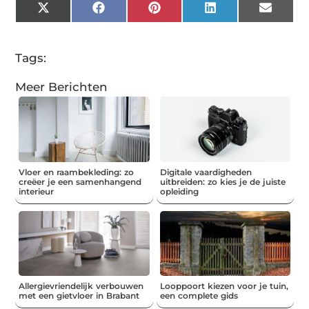
X
Facebook
Pinterest
LinkedIn
Email
(Twitter)
Tags:
Meer Berichten
Vloer en raambekleding: zo
Digitale vaardigheden
creëer je een samenhangend
uitbreiden: zo kies je de juiste
interieur
opleiding
Allergievriendelijk verbouwen
Looppoort kiezen voor je tuin,
met een gietvloer in Brabant
een complete gids